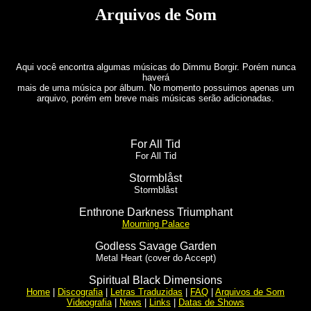
Arquivos de Som
Aqui você encontra algumas músicas do Dimmu Borgir. Porém nunca
haverá
mais de uma música por álbum. No momento possuimos apenas um
arquivo, porém em breve mais músicas serão adicionadas.
For All Tid
For All Tid
Stormblåst
Stormblåst
Enthrone Darkness Triumphant
Mourning Palace
Godless Savage Garden
Metal Heart (cover do Accept)
Spiritual Black Dimensions
Home
|
Discografia
|
Letras Traduzidas
|
FAQ
|
Arquivos de Som
Videografia
|
News
|
Links
|
Datas de Shows