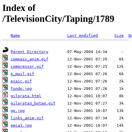
Index of
/TelevisionCity/Taping/1789
Name
Last modified
Size
D
Parent Directory
compass_anim.gif
compressor.gif
e_mail.gif
esaic.gif
fundo.jpg
gilprata.html
gilprata3_botao.gif
gp.jpg
links_anim.gif
peca1.jpg