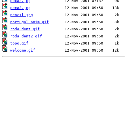
peca2.jpg
peca3.jpg
pencil.jpg
portugal_anim.gif
roda_dent.gif
roda_dent2.gif
topo.gif
welcome.gif