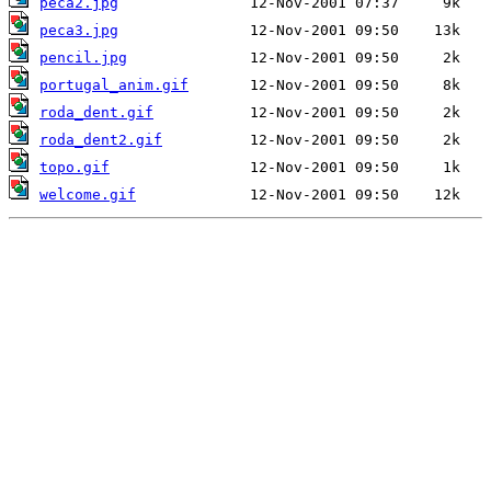
peca2.jpg
peca3.jpg
pencil.jpg
portugal_anim.gif
roda_dent.gif
roda_dent2.gif
topo.gif
welcome.gif