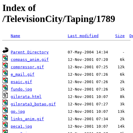
Index of
/TelevisionCity/Taping/1789
Name
Last modified
Size
D
Parent Directory
compass_anim.gif
compressor.gif
e_mail.gif
esaic.gif
fundo.jpg
gilprata.html
gilprata3_botao.gif
gp.jpg
links_anim.gif
peca1.jpg