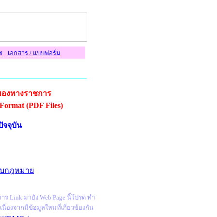
ช
เอกสาร / แบบฟอร์ม
รของทางราชการ
Format (PDF Files)
ัจจุบัน
กับกฎหมาย
าร Link มายัง Web Page นี้โปรด ทำ
นื่องจากมีข้อมูลใหม่ที่เกี่ยวข้องกัน