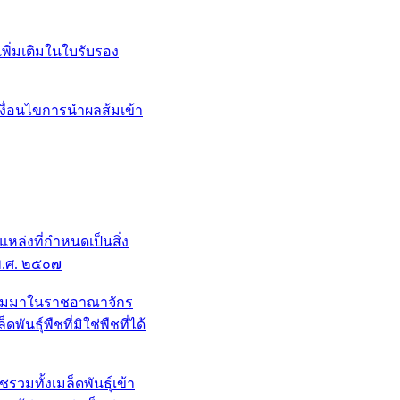
พิ่มเติมในใบรับรอง
งื่อนไขการนำผลส้มเข้า
่งที่กำหนดเป็นสิ่ง
พ.ศ. ๒๕๐๗
ข้ามมาในราชอาณาจักร
นธุ์พืชที่มิใช่พืชที่ได้
วมทั้งเมล็ดพันธุ์เข้า