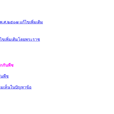
.ศ.๒๕๐๗ แก้ไขเพิ่มเติม
ก้ไขเพิ่มเติมโดยพระราช
กกันพืช
ันพืช
ามเห็นในปัญหาข้อ