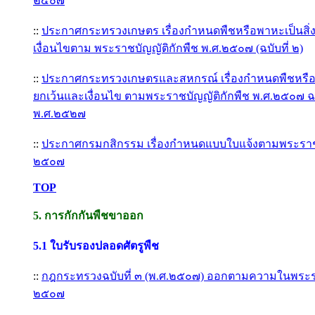
๒๕๐๗
::
ประกาศกระทรวงเกษตร เรื่องกำหนดพืชหรือพาหะเป็นสิ่ง
เงื่อนไขตาม พระราชบัญญัติกักพืช พ.ศ.๒๕๐๗ (ฉบับที่ ๒)
::
ประกาศกระทรวงเกษตรและสหกรณ์ เรื่องกำหนดพืชหรือพา
ยกเว้นและเงื่อนไข ตามพระราชบัญญัติกักพืช พ.ศ.๒๕๐๗ ฉบับ
พ.ศ.๒๕๒๗
::
ประกาศกรมกสิกรรม เรื่องกำหนดแบบใบแจ้งตามพระราชบ
๒๕๐๗
TOP
5.
การกักกันพืชขาออก
5.1
ใบรับรองปลอดศัตรูพืช
::
กฎกระทรวงฉบับที่ ๓ (พ.ศ.๒๕๐๗) ออกตามความในพระรา
๒๕๐๗