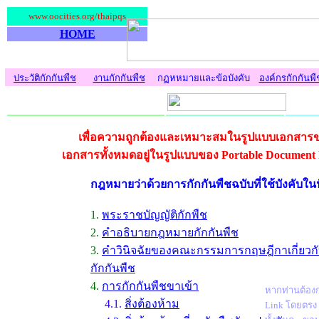
www.oocities.org/thaipqs
HOME
ประวัติกักกันพืช
งานกักกันพืช
กฏหหมายและข้อบังคับ
องค์กรกักกันพื
เพื่อความถูกต้องและเหมาะสมในรูปแบบเอกสา
เอกสารทั้งหมดอยู่ในรูปแบบของ Portable Document 
กฎหมายว่าด้วยการกักกันพืชฉบับที่ใช้บังคับในป
1.
พระราชบัญญัติกักพืช
2.
คำอธิบายกฎหมายกักกันพืช
3.
คำวินิจฉัยของคณะกรรมการกฤษฎีกาเกี่ยว
กักกันพืช
4.
การกักกันพืชขาเข้า
หากท่านต้องก
4.1.
สิ่งต้องห้าม
Link โดยตรง เ