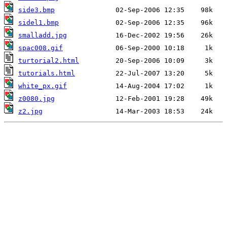
side3.bmp
sidel1.bmp
smalladd.jpg
spac008.gif
turtorial2.html
tutorials.html
white_px.gif
z0080.jpg
z2.jpg