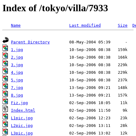
Index of /tokyo/villa/7933
Name
Last modified
Size
D
Parent Directory
1.jpg
2.jpg
3.jpg
4.jpg
5.jpg
7.jpg
8.jpg
Fiz.jpg
Index.html
L1pic.jpg
L2pic.jpg
L3pic.jpg