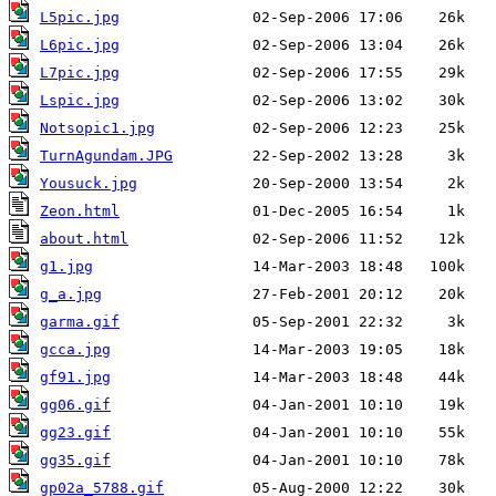
L5pic.jpg
L6pic.jpg
L7pic.jpg
Lspic.jpg
Notsopic1.jpg
TurnAgundam.JPG
Yousuck.jpg
Zeon.html
about.html
g1.jpg
g_a.jpg
garma.gif
gcca.jpg
gf91.jpg
gg06.gif
gg23.gif
gg35.gif
gp02a_5788.gif