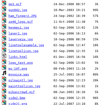
gp3.gif
gun042.jpg
ham_finger2.JPG
ie40_logo.gif
keymes1.jpg
layer1.jpg
layerveiw.jpg
linetoolexample.jpg
linetoolicon.jpg
links.html
logo_text.png
ms-14f.png
myvoice.wav
oilpaintl.jpg
painttoolicon.jpg
pikascrewd.gif
side2.bmp
side21.png