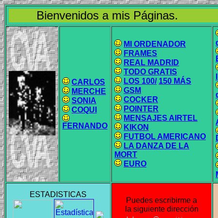
Bienvenidos a mis Páginas.
MI ORDENADOR
FRAMES
REAL MADRID
TODO GRATIS
LOS 100/
150 MÁS
CARLOS
GSM
MERCHE
COCKER
SONIA
POINTER
COQUI
MENSAJES AIRTEL
FERNANDO
KIKON
FUTBOL AMERICANO
LA DANZA DE LA
MORT
EURO
ESTADISTICAS
Puedes escribirme a
la siguiente dirección