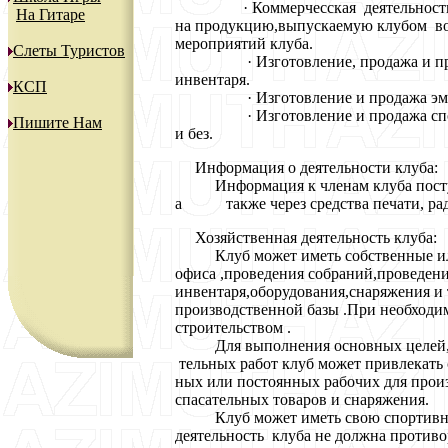
· Коммерчесская деятельность кл
На Гитаре
на продукцию,выпускаемую клубом во
мероприятий клуба.
Слеты Туристов
· Изготовление, продажа и прока
инвентаря.
КСП
· Изготовление и продажа эмблем
· Изготовление и продажа спорти
Пишите Нам
и без.
Информация о деятельности клуба:
Информация к членам клуба поступа
а также через средства печати, рад
Хозяйственная деятельность клуба:
Клуб может иметь собственные или 
офиса ,проведения собраний,проведен
инвентаря,оборудования,снаряжения и 
производственной базы .При необходи
строительством .
Для выполнения основных целей,зад
тельных работ клуб может привлекать 
ных или постоянных рабочих для прои
спасательных товаров и снаряжения.
Клуб может иметь свою спортивно-
деятельность клуба не должна против