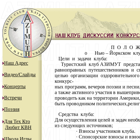
П О Л О Ж Е Н
о Нью – Йоркском клубе ту
Цели и задачи клуба:
Наш Адрес
Туристский клуб АЗИМУТ представ
равноправных путешественников и сп
Видео/Слайды
целью организации оздоровительного 
конкурс-
Концерты
ных программ, вечеров поэзии и песни
а также активного участия в вышепри
Встречи
проводить как на территории Америки,
быть проводником политических,религ
Поэзия
Средства клуба:
Для осуществления целей и задач необ
Для Тех Кто
из следующих источников;
Любит КВН
· Взносы участников клуба.
· Спонсорские взносы и взносы 
Школа Игры