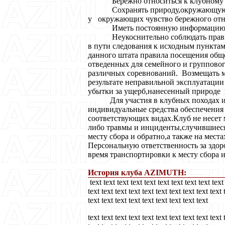
Бережно относиться к клубному и
Сохранять природу,окружающую ср
у окружающих чувство бережного отн
Иметь постоянную информацию о 
Неукоснительно соблюдать правила 
в пути следования к исходным пунктам
данного штата правила посещения обще
отведенных для семейного и группового
различных соревнований. Возмещать 
результате неправильной эксплуатации
убытки за ущерб,нанесенный природе в
Для участия в клубных походах и с
индивидуальные средства обеспечения 
соответствующих видах.Клуб не несет 
либо травмы и инциденты,случившиеся 
месту сбора и обратно,а также на мест
Персональную ответственность за здоро
время транспортировки к месту сбора и
История клуба AZIMUTH:
text text text text text text text text text text 
text text text text text text text text text text 
text text text text text text text text text
text text text text text text text text text text 