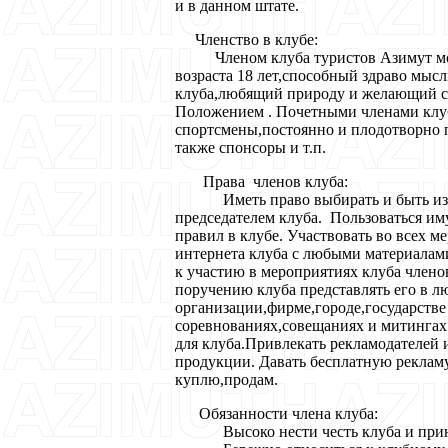
и в данном штате.
Членство в клубе:
Членом клуба туристов Азимут мож
возраста 18 лет,способный здраво мыс
клуба,любящий природу и желающий со
Положением . Почетными членами клуб
спортсмены,постоянно и плодотворно п
также спонсоры и т.п.
Права членов клуба:
Иметь право выбирать и быть избра
председателем клуба. Пользоваться и
правил в клубе. Участвовать во всех м
интернета клуба с любыми материалам
к участию в мероприятиях клуба члено
поручению клуба представлять его в л
организации,фирме,городе,государстве
соревнованиях,совещаниях и митингах
для клуба.Привлекать рекламодателей 
продукции. Давать бесплатную рекламу
куплю,продам.
Обязанности члена клуба:
Высоко нести честь клуба и принима