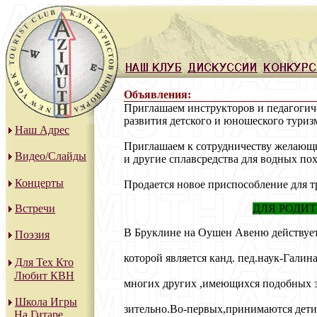
Объявления:
Приглашаем инструкторов и педагогич
развития детского и юношеского туризм
Наш Адрес
Приглашаем к сотрудничеству желающи
Видео/Слайды
и другие сплавсредства для водных пох
Концерты
Продается новое приспособление для т
Встречи
ДЛЯ РОДИТ
В Бруклине на Оушен Авеню действует
Поэзия
которой является канд. пед.наук-Гали
Для Тех Кто
Любит КВН
многих других ,имеющихся подобных за
Школа Игры
зительно.Во-первых,принимаются дети 
На Гитаре