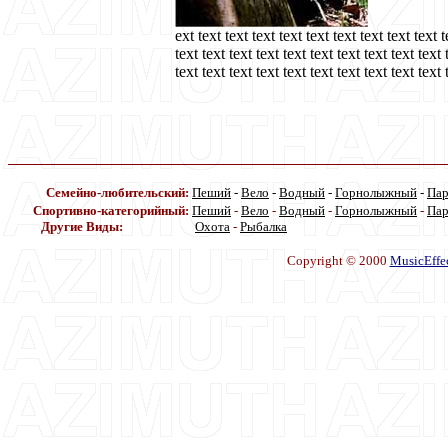
ext text text text text text text text text text t
text text text text text text text text text text 
text text text text text text text text text text 
Семейно-любительский:
Пеший
-
Вело
-
Водный
-
Горнолыжный
-
Па
Спортивно-категорийный:
Пеший
-
Вело
-
Водный
-
Горнолыжный
-
Па
Другие Виды:
Охота
-
Рыбалка
Copyright © 2000
MusicEffe