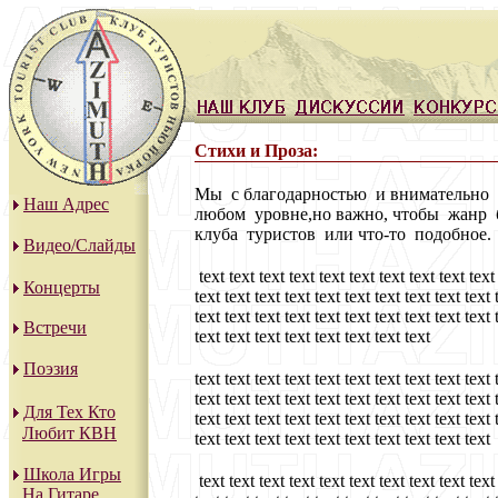
Стихи и Проза:
Мы с благодарностью и внимательно
Наш Адрес
любом уровне,но важно, чтобы жанр 
клуба туристов или что-то подобное.
Видео/Слайды
text text text text text text text text text text 
Концерты
text text text text text text text text text text 
text text text text text text text text text text 
Встречи
text text text text text text text text
Поэзия
text text text text text text text text text text 
text text text text text text text text text text 
Для Тех Кто
text text text text text text text text text text 
Любит КВН
text text text text text text text text text text
Школа Игры
text text text text text text text text text text 
На Гитаре