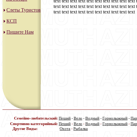
text text text text text text text text text text 
text text text text text text text text text text 
Слеты Туристов
text text text text text text text text text text
КСП
Пишите Нам
Семейно-любительский:
Пеший
-
Вело
-
Водный
-
Горнолыжный
-
Па
Спортивно-категорийный:
Пеший
-
Вело
-
Водный
-
Горнолыжный
-
Па
Другие Виды:
Охота
-
Рыбалка