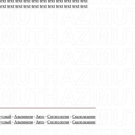
text text text text text text text text text text text
text text text text text text text text text text text
русный
-
Альпинизм
-
Авто
-
Спелеология
-
Скалолаз
ание
русный
-
Альпинизм
-
Авто
-
Спелеология
-
Скалолаз
ание