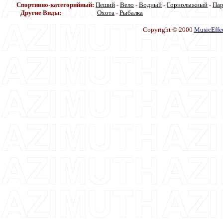
Спортивно-категорийный:
Пеший
-
Вело
-
Водный
-
Горнолыжный
-
Па
Другие Виды:
Охота
-
Рыбалка
Copyright © 2000
MusicEffe