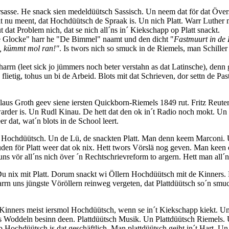
asse. He snack sien medeldüütsch Sassisch. Un neem dat för dat Över
t nu meent, dat Hochdüütsch de Spraak is. Un nich Platt. Warr Luther 
dat Problem nich, dat se nich all´ns in´ Kiekschapp op Platt snackt.
e Glocke" harr he "De Bimmel" naamt und den dicht "
Fastmuurt in de E
n, kümmt mol ran!"
. Is twors nich so smuck in de Riemels, man Schiller
rn (leet sick jo jümmers noch beter verstahn as dat Latinsche), denn g
flietig, tohus un bi de Arbeid. Blots mit dat Schrieven, dor settn de Pas
laus Groth geev siene iersten Quickborn-Riemels 1849 rut. Fritz Reuter
rder is. Un Rudl Kinau. De hett dat den ok in´t Radio noch mokt. Un
dat, wat´n blots in de School leert.
en Hochdüütsch. Un de Lü, de snackten Platt. Man denn keem Marconi.
en för Platt weer dat ok nix. Hett twors Vörslä nog geven. Man keen 
ns vör all´ns nich över ´n Rechtschrievreform to argern. Hett man all´n
u nix mit Platt. Dorum snackt wi Öllern Hochdüütsch mit de Kinners.
harrn uns jüngste Vöröllern reinweg vergeten, dat Plattdüütsch so´n smu
inners meist iersmol Hochdüütsch, wenn se in´t Kiekschapp kiekt. Un 
 Woddeln besinn deen. Plattdüütsch Musik. Un Plattdüütsch Riemels. U
Hochdüütsch is dat geschäftlich. Man plattdüütsch geiht in´t Hart. Un