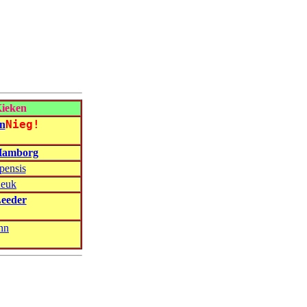
Kieken
Nieg!
ln
e Hamborg
pensis
Keuk
Leeder
ann