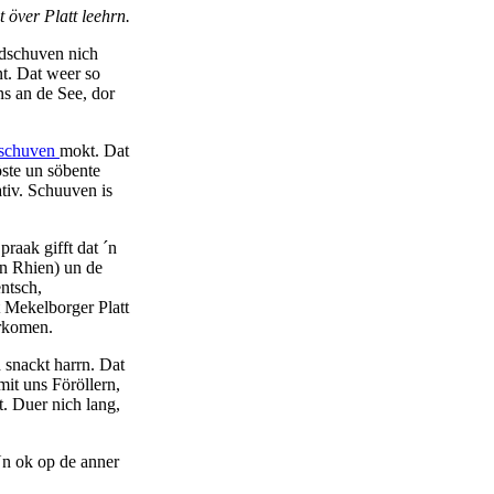
över Platt leehrn.
udschuven nich
t. Dat weer so
ns an de See, dor
schuven
mokt. Dat
öste un söbente
tiv. Schuuven is
raak gifft dat ´n
en Rhien) un de
ntsch,
t Mekelborger Platt
erkomen.
 snackt harrn. Dat
it uns Föröllern,
. Duer nich lang,
Un ok op de anner