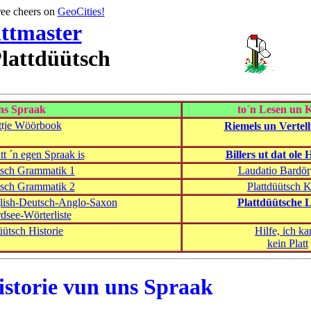
ee cheers on
GeoCities!
attmaster
Plattdüütsch
ns Spraak
to´n Lesen un 
üttje Wöörbook
Riemels un Vertel
t ´n egen Spraak is
Billers ut dat ol
tsch Grammatik 1
Laudatio Bardör
tsch Grammatik 2
Plattdüütsch 
glish-Deutsch-Anglo-Saxon
Plattdüütsche 
dsee-Wörterliste
üütsch Historie
Hilfe, ich k
kein Platt
istorie vun uns Spraak