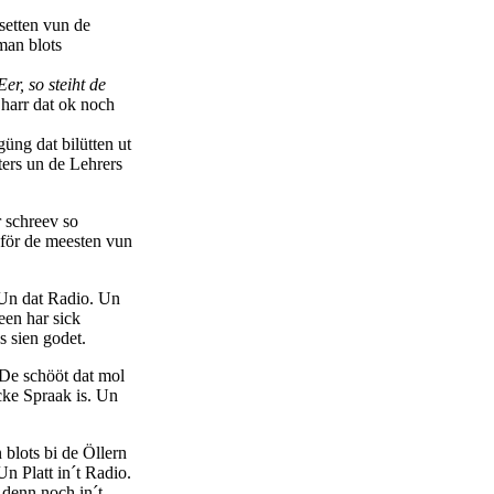
setten vun de
man blots
er, so steiht de
 harr dat ok noch
üng dat bilütten ut
ters un de Lehrers
 schreev so
 för de meesten vun
 Un dat Radio. Un
een har sick
s sien godet.
 De schööt dat mol
cke Spraak is. Un
blots bi de Öllern
n Platt in´t Radio.
 denn noch in´t