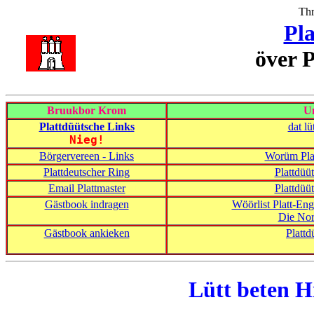
Thr
Pl
över 
Bruukbor Krom
U
Plattdüütsche Links
dat l
Nieg!
Börgervereen - Links
Worüm Plat
Plattdeutscher Ring
Plattdüü
Email Plattmaster
Plattdüü
Gästbook indragen
Wöörlist Platt-En
Die Nor
Gästbook ankieken
Plattd
Lütt beten H