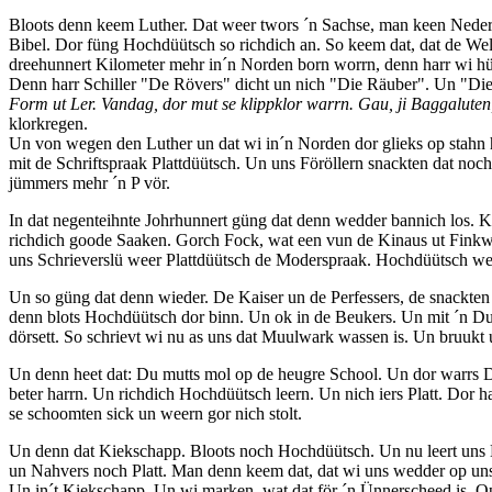
Bloots denn keem Luther. Dat weer twors ´n Sachse, man keen Neders
Bibel. Dor füng Hochdüütsch so richdich an. So keem dat, dat de Wel
dreehunnert Kilometer mehr in´n Norden born worrn, denn harr wi hüt 
Denn harr Schiller "De Rövers" dicht un nich "Die Räuber". Un "Di
Form ut Ler. Vandag, dor mut se klippklor warrn. Gau, ji Baggalute
klorkregen.
Un von wegen den Luther un dat wi in´n Norden dor glieks op stahn har
mit de Schriftspraak Plattdüütsch. Un uns Föröllern snackten dat noch 
jümmers mehr ´n P vör.
In dat negenteihnte Johrhunnert güng dat denn wedder bannich los. K
richdich goode Saaken. Gorch Fock, wat een vun de Kinaus ut Finkwa
uns Schrieverslü weer Plattdüütsch de Moderspraak. Hochdüütsch weer 
Un so güng dat denn wieder. De Kaiser un de Perfessers, de snackt
denn blots Hochdüütsch dor binn. Un ok in de Beukers. Un mit ´n Dud
dörsett. So schrievt wi nu as uns dat Muulwark wassen is. Un bruukt u
Un denn heet dat: Du mutts mol op de heugre School. Un dor warrs D
beter harrn. Un richdich Hochdüütsch leern. Un nich iers Platt. Dor 
se schoomten sick un weern gor nich stolt.
Un denn dat Kiekschapp. Bloots noch Hochdüütsch. Un nu leert uns K
un Nahvers noch Platt. Man denn keem dat, dat wi uns wedder op uns
Un in´t Kiekschapp. Un wi marken, wat dat för ´n Ünnerscheed is. Op 