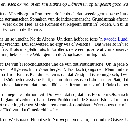
en. Kiek ok mol bi em rin! Kanns op Dänsch un op Engelsch good wat 
 bit na Mekelborg un Pommern, de hebbt all dat tweede germansche Lu
t de germanschen Spraaken vun de indogermansche Grundspraak aftrenn
us. Weer ok de Tied, as de Römers dat Regeern harrn in´ Söden. Un bi u
Switzer un de Baierns.
un so utneiht. Na de Alpens. Un denn hebbt se forts ´n
tweede Luud
rit vrschdo! Dui schwetzed no ergr wia d´Welscha." Dat weer so in´t s
´ns. Blots uns plattdüütsch Föröllern, de weern jo so wat vun konserva
mit, liekers as de Wikingers un de Angelsassen in Ingland.
t: De vun´t Hoochdüütsche und de vun dat Plattdüütsche. Un in jede Sp
ersch, Allgeiersch un Vörarlbergsch), Fränksch (langs den Main und d
 Tirol. Bi uns Plattdüütschen is dat dat Westplatt (Groningersch, Twe
at söödnedersassische Platt, dat nordnedersassisch-holsteener Platt, da
n beten later vun dat Hoochdüütsche aftrennt un is vun´t Fränksche h
in´n negente Johrhunnert. Dor weer dat so, dat uns Föröllern Olsassisch
 Ingland röverkeem, harrn keen Problem mit de Spraak. Blots af un an m
t se de Ingelschen Missionaren denn ok doodslaan. Weer obers nix nütt
de Tied vun dat Olnederdüütsche.
 de Weltspraak. Hebbt se in Norwegen verstahn, un rund de Ostsee. 