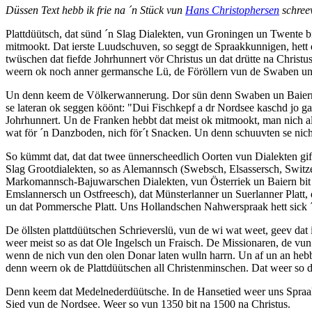
Düssen Text hebb ik frie na ´n Stück vun
Hans Christophersen
schreev
Plattdüütsch, dat sünd ´n Slag Dialekten, vun Groningen un Twente
mitmookt. Dat ierste Luudschuven, so seggt de Spraakkunnigen, het
twüschen dat fiefde Johrhunnert vör Christus un dat drütte na Christ
weern ok noch anner germansche Lü, de Föröllern vun de Swaben un 
Un denn keem de Völkerwannerung. Dor sün denn Swaben un Baierns 
se lateran ok seggen köönt: "Dui Fischkepf a dr Nordsee kaschd jo ga
Johrhunnert. Un de Franken hebbt dat meist ok mitmookt, man nich all
wat för ´n Danzboden, nich för´t Snacken. Un denn schuuvten se nich 
So kümmt dat, dat dat twee ünnerscheedlich Oorten vun Dialekten giff
Slag Grootdialekten, so as Alemannsch (Swebsch, Elsassersch, Switz
Markomannsch-Bajuwarschen Dialekten, vun Österriek un Baiern bit na
Emslannersch un Ostfreesch), dat Münsterlanner un Suerlanner Platt, d
un dat Pommersche Platt. Uns Hollandschen Nahwerspraak hett sick ´
De öllsten plattdüütschen Schrieverslü, vun de wi wat weet, geev dat 
weer meist so as dat Ole Ingelsch un Fraisch. De Missionaren, de vun
wenn de nich vun den olen Donar laten wulln harrn. Un af un an hebb
denn weern ok de Plattdüütschen all Christenminschen. Dat weer so 
Denn keem dat Medelnederdüütsche. In de Hansetied weer uns Spraak
Sied vun de Nordsee. Weer so vun 1350 bit na 1500 na Christus.