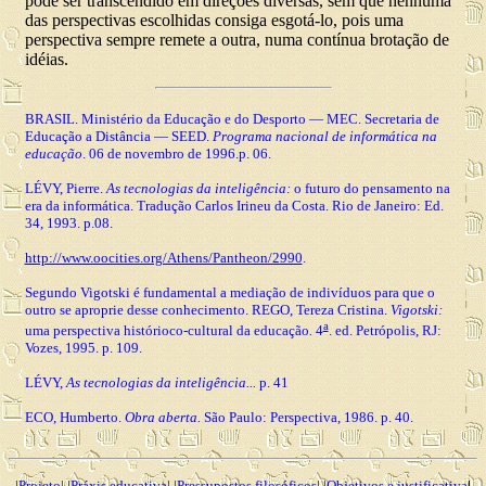
pode ser transcendido em direções diversas, sem que nenhuma
das perspectivas escolhidas consiga esgotá-lo, pois uma
perspectiva sempre remete a outra, numa contínua brotação de
idéias.
BRASIL
. Ministério da Educação e do Desporto — MEC. Secretaria de
Educação a Distância — SEED.
Programa nacional de informática na
educação
. 06 de novembro de 1996.p. 06.
LÉVY
, Pierre.
As tecnologias da inteligência:
o futuro do pensamento na
era da informática. Tradução Carlos Irineu da Costa. Rio de Janeiro: Ed.
34, 1993. p.08.
http://www.oocities.org/Athens/Pantheon/2990
.
Segundo
Vigotski
é fundamental a mediação de indivíduos para que o
outro se aproprie desse conhecimento. REGO, Tereza Cristina.
Vigotski:
a
uma perspectiva histórioco-cultural da educação
.
4
. ed. Petrópolis, RJ:
Vozes, 1995.
p. 109.
LÉVY,
As
tecnologias
da inteligência...
p. 41
ECO
, Humberto.
Obra aberta.
São Paulo: Perspectiva, 1986. p. 40.
|
Projeto
| |
Práxis educativa
| |
Pressupostos filosóficos
| |
Objetivos e justificativa
|