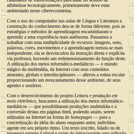
alfabetizar tecnologicamente, primeiramente deve estar
ambientado nesse ciberecosistema.
Com o uso do computador nas aulas de Língua e Literatura a
construção do conhecimento deu-se de forma diferente, pois as
estratégias e métodos de aprendizagem encaminharam o
aprendiz a uma experiência mais autônoma. Passamos a
trabalhar com uma multiplicidade de recursos: imagens, sons,
palavras, cores, movimentos e a aprendizagem tornou-se mais
independente, ela se desvinculou da instrução direta e explícita
via professor, havendo um redimensionamento da função deste.
A utilização dos meios informático-mediáticos — o mundo
mágico da multimídia, da Internet com seus conteúdos
atraentes, globais e interdisciplinares — alterou a rotina escolar
proporcionando um reencantamento desse ambiente, de seus
agentes e usuários.
Com o desenvolvimento do projeto
Leitura e produção em
meio eletrônico,
buscamos a utilização dos meios informático-
mediáticos — que possibilitaram produções multimídia e a
conversão destas em páginas html, podendo assim, serem
utilizadas na Internet na forma de
homepages
— para a
concretização da idéia do aluno enquanto autor, indivíduo
agente em seu próprio ritmo. Um texto (escrito, falado ou de
imagens) sempre é plural e exige do leitor/ouvinte uma reflexão