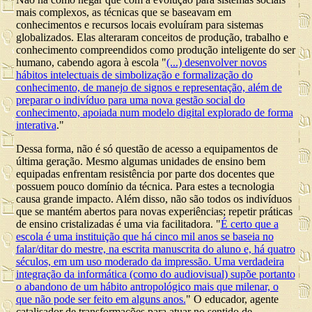
mais complexos, as técnicas que se baseavam em
conhecimentos e recursos locais evoluíram para sistemas
globalizados. Elas alteraram conceitos de produção, trabalho e
conhecimento compreendidos como produção inteligente do ser
humano, cabendo agora à escola "
(...) desenvolver novos
hábitos intelectuais de simbolização e formalização do
conhecimento, de manejo de signos e representação, além de
preparar o indivíduo para uma nova gestão social do
conhecimento, apoiada num modelo digital explorado de forma
interativa
."
Dessa forma, não é só questão de acesso a equipamentos de
última geração. Mesmo algumas unidades de ensino bem
equipadas enfrentam resistência por parte dos docentes que
possuem pouco domínio da técnica. Para estes a tecnologia
causa grande impacto. Além disso, não são todos os indivíduos
que se mantém abertos para novas experiências; repetir práticas
de ensino cristalizadas é uma via facilitadora. "
É certo que a
escola é uma instituição que há cinco mil anos se baseia no
falar/ditar do mestre, na escrita manuscrita do aluno e, há quatro
séculos, em um uso moderado da impressão. Uma verdadeira
integração da informática (como do audiovisual) supõe portanto
o abandono de um hábito antropológico mais que milenar, o
que não pode ser feito em alguns anos.
" O educador, agente
catalisador de transformações para atuar no sentido de