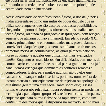
ele possa gerar uma multiplicidade de encaixes multilineares,
formando uma rede que não obedece a nenhum princípio de
centralidade nem de linearidade.
Nessa diversidade de domínios tecnológicos, o uso da (e pela)
mídia apresenta-se como um
status
de poder daquele que as
utiliza sobre aqueles que são desprovidos dessa possibilidade,
chegando ao ponto de hoje possuirmos os ditos analfabetos
tecnológicos, ou ainda os plugados e desplugados (com relação
aqueles que utilizam ou não a Internet). Em pleno século XXI
vemos, principalmente em comunidades mais provincianas, a
convivência daqueles que possuem estranhamento frente aos
primeiros meios de comunicação, os quais já fazem parte do
nosso cotidiano, e aqueles que utilizam os mais avançados
media
. Enquanto os mais idosos têm dificuldades com meios de
comunicação como o telefone, o qual para a grande maioria já é
banal, temos crianças que dominam os controles remotos e
computadores. Estes, para muitos adultos, são objetos que
causam esquivança sendo inseridos, portanto, numa esfera de
incompreensão e conseqüentemente de rejeição ou apologia (e
esta última gerará uma aura sacralizante sobre este). Dessa
forma, é necessário relativizar nossa postura frente às modernas
tecnologias; para alguns grupos elas realmente causam impacto,
enquanto que para outros é absorvida rapidamente, como um
continuum
dos meios que já dispomos no mercado, sendo mais