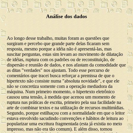
Análise dos dados
Ao longo desse trabalho, muitas foram as questões que
surgiram e percebo que grande parte delas ficaram sem
resposta, mesmo porque a idéia não é apresentá-las, mas
suscitar perguntas, estas sim levam ao movimento de dilatação
de idéias, ruptura com os padrões ou de reconstituição, de
dispersão e reunião de dados, e nos afastam da comodidade que
as ditas "verdades" nos ajustam. Todo esse percurso de
comentários que tracei busca reforçar a premissa de que o
hipertexto não consiste numa "absoluta novidade", e que ele
não se concretiza somente com a operação mediadora da
máquina. Num primeiro momento, o hipertexto eletrônico
causou uma tensão, à medida que acenou um momento de
ruptura nas práticas de escrita, primeiro pela sua facilidade na
arte de combinar textos e na utilização de recursos multimídias.
Segundo, porque estilhaçou com a normalidade em que o leitor
estava envolvido sacudindo convenções e hábitos de leitura ao
popularizar uma escritura fragmentada (esta já existia no meio
impresso, mas não era tão comum). E além disso, tornou