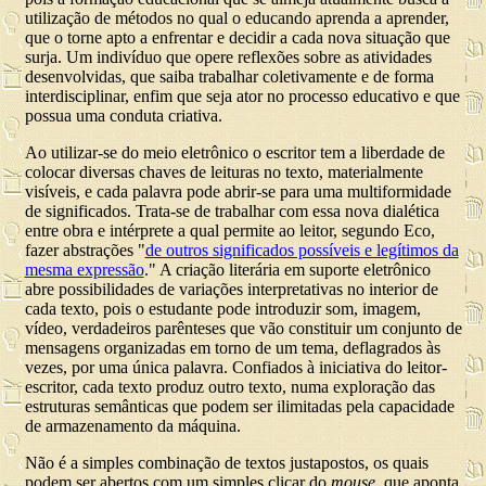
utilização de métodos no qual o educando aprenda a aprender,
que o torne apto a enfrentar e decidir a cada nova situação que
surja. Um indivíduo que opere reflexões sobre as atividades
desenvolvidas, que saiba trabalhar coletivamente e de forma
interdisciplinar, enfim que seja ator no processo educativo e que
possua uma conduta criativa.
Ao utilizar-se do meio eletrônico o escritor tem a liberdade de
colocar diversas chaves de leituras no texto, materialmente
visíveis, e cada palavra pode abrir-se para uma multiformidade
de significados. Trata-se de trabalhar com essa nova dialética
entre obra e intérprete a qual permite ao leitor, segundo Eco,
fazer abstrações "
de outros significados possíveis e legítimos da
mesma expressão
." A criação literária em suporte eletrônico
abre possibilidades de variações interpretativas no interior de
cada texto, pois o estudante pode introduzir som, imagem,
vídeo, verdadeiros parênteses que vão constituir um conjunto de
mensagens organizadas em torno de um tema, deflagrados às
vezes, por uma única palavra. Confiados à iniciativa do leitor-
escritor, cada texto produz outro texto, numa exploração das
estruturas semânticas que podem ser ilimitadas pela capacidade
de armazenamento da máquina.
Não é a simples combinação de textos justapostos, os quais
podem ser abertos com um simples clicar do
mouse
, que aponta