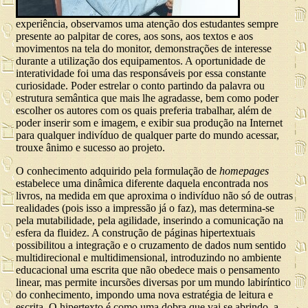
experiência, observamos uma atenção dos estudantes sempre
presente ao palpitar de cores, aos sons, aos textos e aos
movimentos na tela do monitor, demonstrações de interesse
durante a utilização dos equipamentos. A oportunidade de
interatividade foi uma das responsáveis por essa constante
curiosidade. Poder estrelar o conto partindo da palavra ou
estrutura semântica que mais lhe agradasse, bem como poder
escolher os autores com os quais preferia trabalhar, além de
poder inserir som e imagem, e exibir sua produção na Internet
para qualquer indivíduo de qualquer parte do mundo acessar,
trouxe ânimo e sucesso ao projeto.
O conhecimento adquirido pela formulação de
homepages
estabelece uma dinâmica diferente daquela encontrada nos
livros, na medida em que aproxima o indivíduo não só de outras
realidades (pois isso a impressão já o faz), mas determina-se
pela mutabilidade, pela agilidade, inserindo a comunicação na
esfera da fluidez. A construção de páginas hipertextuais
possibilitou a integração e o cruzamento de dados num sentido
multidirecional e multidimensional, introduzindo no ambiente
educacional uma escrita que não obedece mais o pensamento
linear, mas permite incursões diversas por um mundo labiríntico
do conhecimento, impondo uma nova estratégia de leitura e
escrita. O hipertexto é como uma dobra que vai se abrindo, a