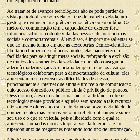
um equipamento facilitador.
Ao tratar-se de avanços tecnológicos não se pode perder de
vista que todo discurso revela, ou traz de maneira velada, um
gesto que denuncia uma prática democrática ou autoritária. Os
meios de comunicação têm a capacidade de exercer forte
influência sobre o modo de vida das pessoas ditando normas
sociais e comportamentais. Além disso, é importante salientar-se
que ao mesmo tempo em que as descobertas técnico-científicas
libertam o homem de inúmeros limites, elas não oferecem
facilidades para se atingir metas sociais, reforçando a exclusão
de muitos dos segmentos da sociedade que não conseguem
aderir à modernização. Ao mesmo tempo em que os avanços
tecnológicos colaboram para a democratização da cultura, eles
apresentam o seu reverso, as dificuldades de acesso,
principalmente a Internet que ainda é um meio de comunicação
cujo acesso doméstico e público ainda é privilégio de poucos.
Dessa forma, à escola cabe tornar menor a distância entre os
tecnologicamente providos e aqueles sem acesso a tais recursos,
não somente oferecendo sua entrada nessa nova modalidade de
conhecimento, mas promovendo um refletir criticamente sobre
seu uso e o que se veicula, pois a liberdade com a qual se
apresenta - uma das normas imperativas da Internet -, é um
hiperconjunto de megafones bradando todo tipo de informação.
Não há como negar que com a evolução para sistemas sociais