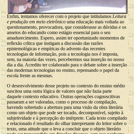
Enfim, tentamos oferecer com o projeto que intitulamos
Leitura
e produção em meio eletrônico
uma educação mais voltada ao
questionamento, provocadora, que considerasse as dúvidas e os
anseios do educando como estágio essencial para o seu
amadurecimento. Espero, assim ter oportunizado momentos de
reflexão crítica que instigam a discussão das razões
epistemológicas e empíricas do advento das recentes
tecnologias de informação, pois a tecnologia nos é imposta,
sem, na maioria das vezes, percebermos sua inserção no nosso
dia a dia. Acredito ter
colaborado para o debate sobre a inserção
das modernas tecnologias no ensino, repensando o papel da
escola frente as mesmas.
O desenvolvimento desse projeto no contexto do ensino médio
suscitou uma outra lógica de valores que não fazia parte
daquele contexto educativo. Outras operações cognoscitivas
passaram a ser valoradas, como o processo de compilação,
havendo sobretudo a abertura para uma visão da obra literária
como um objeto que pode ser tocado, decomponível, sujeito à
subjetividade e à percepção do intérprete. Cada texto compilado
e relacionado é resultado do olhar interpretante do leitor sobre o
texto, uma atitude que o leva a concluir que o objeto literário