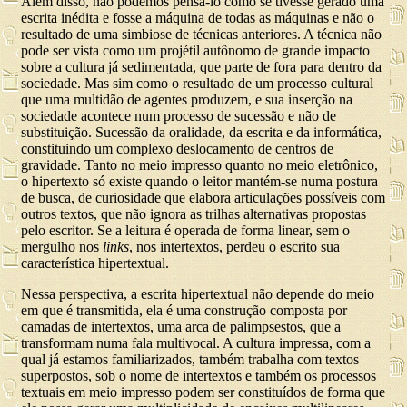
Além disso, não podemos pensá-lo como se tivesse gerado uma
escrita inédita e fosse a máquina de todas as máquinas e não o
resultado de uma simbiose de técnicas anteriores. A técnica não
pode ser vista como um projétil autônomo de grande impacto
sobre a cultura já sedimentada, que parte de fora para dentro da
sociedade. Mas sim como o resultado de um processo cultural
que uma multidão de agentes produzem, e sua inserção na
sociedade acontece num processo de sucessão e não de
substituição. Sucessão da oralidade, da escrita e da informática,
constituindo um complexo deslocamento de centros de
gravidade. Tanto no meio impresso quanto no meio eletrônico,
o hipertexto só existe quando o leitor mantém-se numa postura
de busca, de curiosidade que elabora articulações possíveis com
outros textos, que não ignora as trilhas alternativas propostas
pelo escritor. Se a leitura é operada de forma linear, sem o
mergulho nos
links
, nos intertextos, perdeu o escrito sua
característica hipertextual.
Nessa perspectiva, a escrita hipertextual não depende do meio
em que é transmitida, ela é uma construção composta por
camadas de intertextos, uma arca de palimpsestos, que a
transformam numa fala multivocal. A cultura impressa, com a
qual já estamos familiarizados, também trabalha com textos
superpostos, sob o nome de intertextos e também os processos
textuais em meio impresso podem ser constituídos de forma que