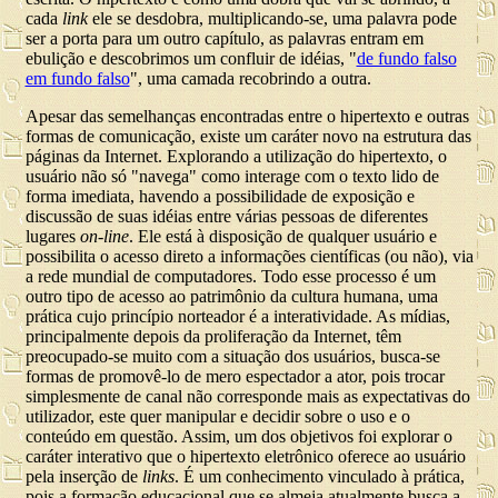
cada
link
ele se desdobra, multiplicando-se, uma palavra pode
ser a porta para um outro capítulo, as palavras entram em
ebulição e descobrimos um confluir de idéias, "
de fundo falso
em fundo falso
", uma camada recobrindo a outra.
Apesar das semelhanças encontradas entre o hipertexto e outras
formas de comunicação, existe um caráter novo na estrutura das
páginas da Internet. Explorando a utilização do hipertexto, o
usuário não só "navega" como interage com o texto lido de
forma imediata, havendo a possibilidade de exposição e
discussão de suas idéias entre várias pessoas de diferentes
lugares
on-line
. Ele está à disposição de qualquer usuário e
possibilita o acesso direto a informações científicas (ou não), via
a rede mundial de computadores. Todo esse processo é um
outro tipo de acesso ao patrimônio da cultura humana, uma
prática cujo princípio norteador é a interatividade. As mídias,
principalmente depois da proliferação da Internet, têm
preocupado-se muito com a situação dos usuários, busca-se
formas de promovê-lo de mero espectador a ator, pois trocar
simplesmente de canal não corresponde mais as expectativas do
utilizador, este quer manipular e decidir sobre o uso e o
conteúdo em questão. Assim, um dos objetivos foi explorar o
caráter interativo que o hipertexto eletrônico oferece ao usuário
pela inserção de
links
. É um conhecimento vinculado à prática,
pois a formação educacional que se almeja atualmente busca a