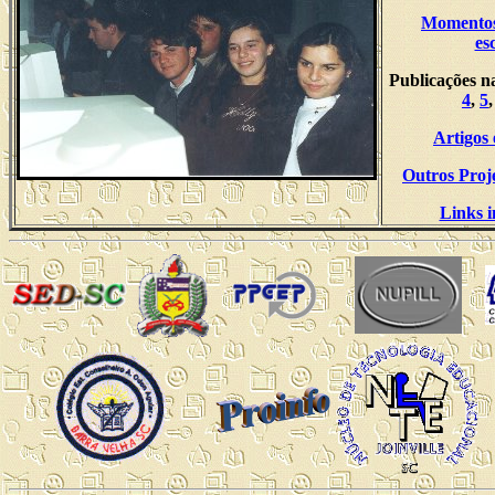
Momentos
es
Publicações n
4
,
5
Artigos 
Outros Proje
Links i