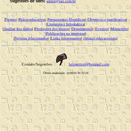
Sugestões de sites:
adalu@zaz.com.br
|
Projeto
| |
Práxis educativa
| |
Pressupostos filosóficos
| |
Objetivos e justificativa
|
|
Literatura e Informática
|
|
Análise dos dados
| |
Produções dos alunos
| |
Depoimentos
| |
Eventos
| |
Momentos
|
|
Publicações na imprensa
|
|
Projetos relacionados
|
|
Links interessantes
|
|
Artigos educacionais
|
Contato/Sugestões:
luizneitzel@hotmail.com
Última atualização: 10/06/01 01:32:50