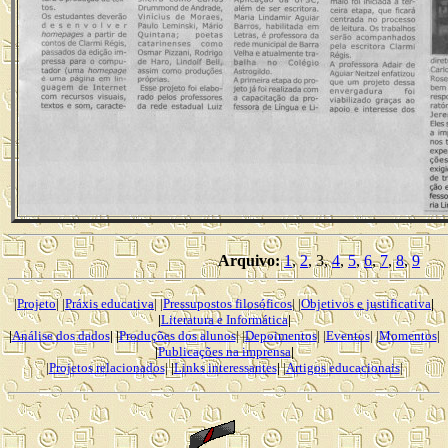
Arquivo:
1
,
2
, 3,
4
,
5
,
6
,
7
,
8
,
9
|
Projeto
| |
Práxis educativa
| |
Pressupostos filosóficos
| |
Objetivos e justificativa
|
|
Literatura e Informática
|
|
Análise dos dados
| |
Produções dos alunos
| |
Depoimentos
| |
Eventos
| |
Momentos
|
|
Publicações na imprensa
|
|
Projetos relacionados
|
|
Links interessantes
|
|
Artigos educacionais
|