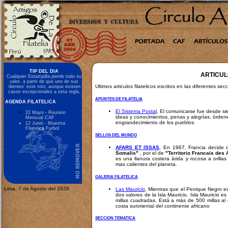
TIP DEL DIA
ARTICUL
Cualquier Estampilla pierde todo su
valor, a partir de que uno de sus
Ultimos articulos filatelicos escritos en las diferentes sec
'dientes' este roto; aunque existen
casos excepcionales a esta regla.
APUNTES DE FILATELIA
AGENDA FILATELICA
El Sistema Postal
, El comunicarse fue desde si
22 Mayo - Reunion
ideas y conocimientos, penas y alegrías, órde
Mensual CAF
engrandecimiento de los pueblos.
12 Junio - Muestra
Filatelica Furb
ol
SELLOS DEL MUNDO
AFARS ET ISSAS
, En 1967, Francia decide
Somalis"
, por el de
"Territorio Francais des 
es una llanura costera árida y rocosa a orilla
mas calientes del planeta.
GALERIA FILATELICA
Lima, 7 de Agosto del 2026.
Las Mauricio
, Mientras que el Penique Negro es
dos valores de la Isla Mauricio. Isla Mauricio
millas cuadradas. Está a más de 500 millas a
costa suroriental del continente africano
SECCION TEMATICA