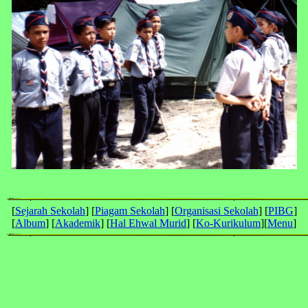
[
Sejarah Sekolah
] [
Piagam Sekolah
] [
Organisasi Sekolah
] [
PIBG
]
[
Album
] [
Akademik
] [
Hal Ehwal Murid
] [
Ko-Kurikulum
][
Menu
]