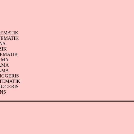
B
C
A
B
C
G
EMATIK
EMATIK
INS
ZIK
EMATIK
AMA
AMA
AMA
GGERIS
EMATIK
GGERIS
NS