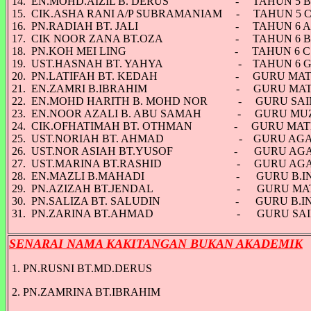
14. EN.MOHD.AIZIL B. DERUS - TAHUN 5 
15. CIK.ASHA RANI A/P SUBRAMANIAM - TAHUN 5 
16. PN.RADIAH BT. JALI - TAHUN 6 
17. CIK NOOR ZANA BT.OZA - TAHUN 6 
18. PN.KOH MEI LING - TAHUN 6 
19. UST.HASNAH BT. YAHYA - TAHUN 6 
20. PN.LATIFAH BT. KEDAH - GURU MAT
21. EN.ZAMRI B.IBRAHIM - GURU MAT
22. EN.MOHD HARITH B. MOHD NOR - GURU SA
23. EN.NOOR AZALI B. ABU SAMAH - GURU MU
24. CIK.OFHATIMAH BT. OTHMAN - GURU MAT
25. UST.NORIAH BT. AHMAD - GURU AG
26. UST.NOR ASIAH BT.YUSOF - GURU AG
27. UST.MARINA BT.RASHID - GURU AG
28. EN.MAZLI B.MAHADI - GURU B.IN
29. PN.AZIZAH BT.JENDAL - GURU MAT
30. PN.SALIZA BT. SALUDIN - GURU B.IN
31. PN.ZARINA BT.AHMAD - GURU SAI
SENARAI NAMA KAKITANGAN BUKAN AKADEMIK
1. PN.RUSNI BT.MD.DERUS
2. PN.ZAMRINA BT.IBRAHIM