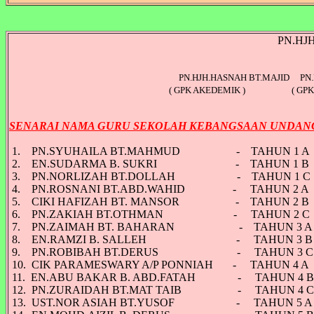
PN.HJ
PN.HJH.HASNAH BT.MAJID PN
( GPK AKEDEMIK ) ( 
SENARAI NAMA GURU SEKOLAH KEBANGSAAN UNDAN
1. PN.SYUHAILA BT.MAHMUD - TAHUN 1 A
2. EN.SUDARMA B. SUKRI - TAHUN 1 B
3. PN.NORLIZAH BT.DOLLAH - TAHUN 1 C
4. PN.ROSNANI BT.ABD.WAHID - TAHUN 2 A
5. CIKI HAFIZAH BT. MANSOR - TAHUN 2 B
6. PN.ZAKIAH BT.OTHMAN - TAHUN 2 C
7. PN.ZAIMAH BT. BAHARAN - TAHUN 3 
8. EN.RAMZI B. SALLEH - TAHUN 3 
9. PN.ROBIBAH BT.DERUS - TAHUN 3 
10. CIK PARAMESWARY A/P PONNIAH - TAHUN 4 A
11. EN.ABU BAKAR B. ABD.FATAH - TAHUN 4 
12. PN.ZURAIDAH BT.MAT TAIB - TAHUN 4 
13. UST.NOR ASIAH BT.YUSOF - TAHUN 5 