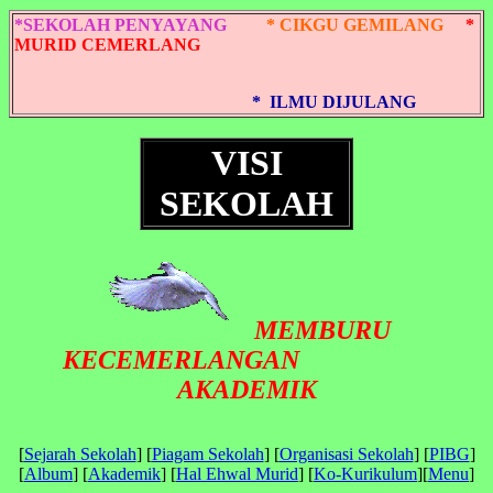
*SEKOLAH PENYAYANG
* CIKGU GEMILANG
*
MURID CEMERLANG
* ILMU DIJULANG
VISI
SEKOLAH
MEMBURU
KECEMERLANGAN
AKADEMIK
[
Sejarah Sekolah
] [
Piagam Sekolah
] [
Organisasi Sekolah
] [
PIBG
]
[
Album
] [
Akademik
] [
Hal Ehwal Murid
] [
Ko-Kurikulum
][
Menu
]