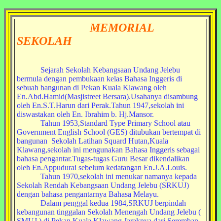
MEMORIAL
SEKOLAH
Sejarah Sekolah Kebangsaan Undang Jelebu
bermula dengan pembukaan kelas Bahasa Inggeris di
sebuah bangunan di Pekan Kuala Klawang oleh
En.Abd.Hamid(Masjistreet Bersara).Usahanya disambung
oleh En.S.T.Harun dari Perak.Tahun 1947,sekolah ini
diswastakan oleh En. Ibrahim b. Hj.Mansor.
Tahun 1953,Standard Type Primary School atau
Government English School (GES) ditubukan bertempat di
bangunan Sekolah Latihan Squard Hutan,Kuala
Klawang,sekolah ini mengunakan Bahasa Inggeris sebagai
bahasa pengantar.Tugas-tugas Guru Besar dikendalikan
oleh En.Appudurai sebelum kedatangan En.J.A.Louis.
Tahun 1970,sekolah ini menukar namanya kepada
Sekolah Rendah Kebangsaan Undang Jelebu (SRKUJ)
dengan bahasa pengantarnya Bahasa Melayu.
Dalam penggal kedua 1984,SRKUJ berpindah
kebangunan tinggalan Sekolah Menengah Undang Jelebu (
SMUJ ) di Pekan Kuala Klawang.Jaraknya dari Seremban