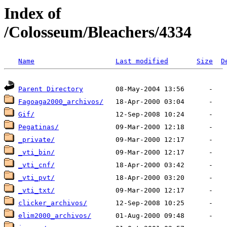
Index of
/Colosseum/Bleachers/4334
Name
Last modified
Size
D
Parent Directory
Fagoaga2000_archivos/
Gif/
Pegatinas/
_private/
_vti_bin/
_vti_cnf/
_vti_pvt/
_vti_txt/
clicker_archivos/
elim2000_archivos/