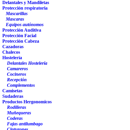
Delantales y Mandiletas
Protección respiratoria
Mascarillas
Mascaras
Equipos autónomos
Protección Auditiva
Protección Facial
Protección Cabeza
Cazadoras
Chalecos
Hostelería
Delantales Hostelería
Camareros
Cocineros
Recepción
Complementos
Camisetas
Sudaderas
Productos Hergonomicos
Rodilleras
Muñequeras
Coderas
Fajas antilumbago
Cinturones