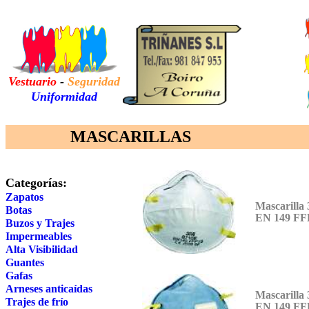
Vestuario
-
Seguridad
Uniformidad
MASCARILLAS
Categorías:
Zapatos
Mascarilla
Botas
EN 149 FF
Buzos
y Trajes
Impermeables
Alta Visibilidad
Guantes
Gafas
Arneses anticaídas
Mascarilla
Trajes de frío
EN 149 FF