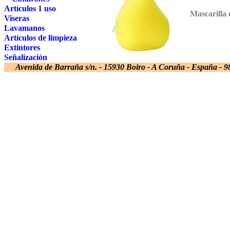
Artículos 1 uso
Mascarilla 
Viseras
Lavamanos
Artículos de limpieza
Extintores
Señalización
Avenida de Barraña s/n. - 15930 Boiro - A Coruña - España - 98