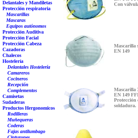
Delantales y Mandiletas
Con válvula
Protección respiratoria
Mascarillas
Mascaras
Equipos autónomos
Protección Auditiva
Protección Facial
Protección Cabeza
Mascarilla
Cazadoras
EN 149
Chalecos
Hostelería
Delantales Hostelería
Camareros
Cocineros
Recepción
Mascarilla
Complementos
EN 149 FF
Camisetas
Protección
Sudaderas
soldadura.
Productos Hergonomicos
Rodilleras
Muñequeras
Coderas
Fajas antilumbago
Cinturones