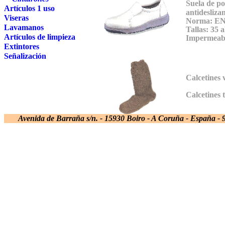
Suela de
po
Artículos 1 uso
antideslizan
Viseras
Norma: EN
Lavamanos
Tallas:
35 a
Artículos de limpieza
Impermeable
Extintores
Señalización
Calcetines 
Calcetines 
Avenida de Barraña s/n. - 15930 Boiro - A Coruña - España - 9