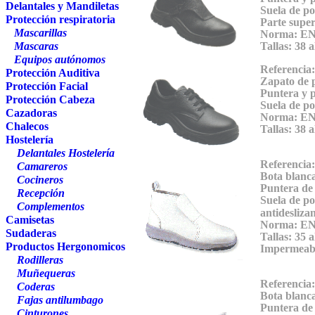
Delantales y Mandiletas
Suela de
po
Protección respiratoria
Parte super
Mascarillas
Norma: EN 
Mascaras
Tallas:
38 a
Equipos autónomos
Referencia
Protección Auditiva
Zapato de p
Protección Facial
Puntera y p
Protección Cabeza
Suela de
po
Cazadoras
Norma: EN 
Chalecos
Tallas:
38 a
Hostelería
Delantales Hostelería
Referencia
Camareros
Bota blanc
Cocineros
Puntera de 
Recepción
Suela de
po
Complementos
antideslizan
Camisetas
Norma: E
Sudaderas
Tallas: 35
a
Productos Hergonomicos
Impermeable
Rodilleras
Muñequeras
Referencia:
Coderas
Bota blanca
Fajas antilumbago
Puntera de 
Cinturones