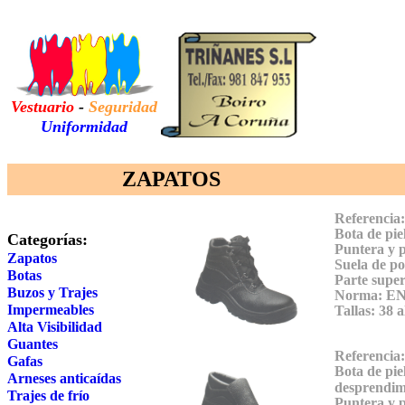
Vestuario
-
Seguridad
Uniformidad
ZAPATOS
Referencia
Bota de pie
Categorías:
Puntera y p
Zapatos
Suela de
po
Botas
Parte supe
Buzos
y Trajes
Norma: EN 
Impermeables
Tallas:
38 a
Alta Visibilidad
Guantes
Referencia
Gafas
Bota de pie
Arneses anticaídas
desprendim
Trajes de frío
Puntera y p