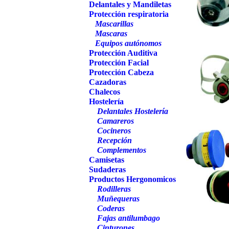
Delantales y Mandiletas
Protección respiratoria
Mascarillas
Mascaras
Equipos autónomos
Protección Auditiva
Protección Facial
Protección Cabeza
Cazadoras
Chalecos
Hostelería
Delantales Hostelería
Camareros
Cocineros
Recepción
Complementos
Camisetas
Sudaderas
Productos Hergonomicos
Rodilleras
Muñequeras
Coderas
Fajas antilumbago
Cinturones