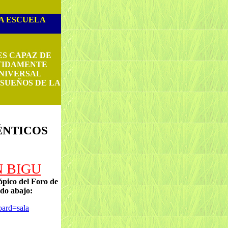
LA ESCUELA
ES CAPAZ DE
TIDAMENTE
UNIVERSAL
 SUEÑOS DE LA
ÉNTICOS
 BIGU
tópico del Foro de
o abajo:
oard=sala