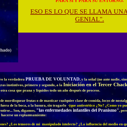
PARA SÍ Y PARA SU ENTORNO.
ESO ES LO QUE SE LLAMA UNA
GENIAL".
achado)
PRUEBA DE VOLUNTAD
pero la verdadera
, y la señal (no ante nadie, si
Iniciación en el Tercer Chac
ras instintivos, primero y segundo, a la
 otra cosa que prana y líquidos todo un año después de proceso.
ón de mordisquear frutas o de masticar cualquier clase de comida, locos de nostal
fuera de la boca, a la basura, sin tragarlo
-(que antiestético ¿No? ¿Como yo pu
"las enfermedades infantiles del Pranismo"
ntirse... Son, digamos,
, per
y hacerse un replanteamiento:
es? ¿Los temores de mi manipulado intelecto? ¿La influencia del medio en q