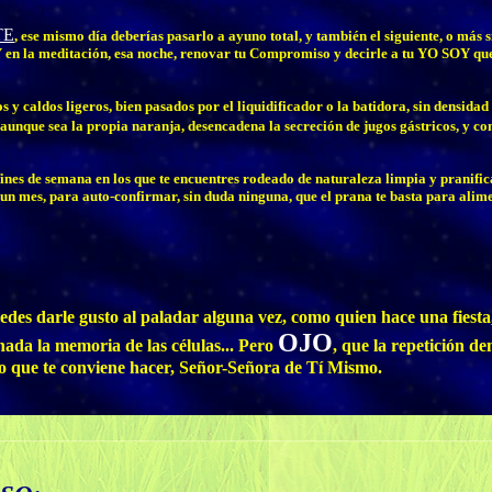
TE
, ese mismo día deberías pasarlo a ayuno total, y también el siguiente, o más 
 Y en la meditación, esa noche, renovar tu Compromiso y decirle a tu YO SOY que
s y caldos ligeros, bien pasados por el liquidificador o la batidora, sin densidad 
 aunque sea la propia naranja, desencadena la secreción de jugos gástricos, y con
fines de semana en los que te encuentres rodeado de naturaleza limpia y pranific
n mes, para auto-confirmar, sin duda ninguna, que el prana te basta para alimen
des darle gusto al paladar alguna vez, como quien hace una fiesta
OJO
ada la memoria de las células... Pero
, que la repetición d
lo que te conviene hacer, Señor-Señora de Tí Mismo.