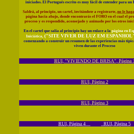
iniciados. El Portugués escrito es muy fácil de entender para un
Saldrá, al principio, un cartel, invitándote a registrarte,
no le hag
página hacia abajo, donde encontrarás el FORO en el cual el pr
proceso y es respondido, aconsejado y animado por los otros inic
En el cartel que salía al principio hay un enlace a la
página en Es
("SITE VIVER DE LUZ EM ESPANHOL"
Iniciática,
comenzando a construir un resumen de las experiencias más típic
viven durante el Proceso
RUI, "VIVIENDO DE BRISA", Página 
RUI, Página 2
RUI, Página 3
RUI, Página 4
RUI, Página 5