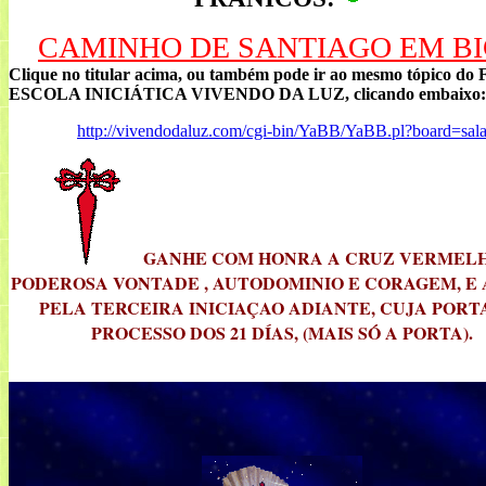
CAMINHO DE SANTIAGO EM B
Clique no titular acima, ou também pode ir ao mesmo tópico do 
ESCOLA INICIÁTICA VIVENDO DA LUZ, clicando embaixo:
http://vivendodaluz.com/cgi-bin/YaBB/YaBB.pl?board=sal
GANHE COM HONRA A CRUZ VERMEL
PODEROSA VONTADE , AUTODOMINIO E CORAGEM, E
PELA TERCEIRA INICIAÇAO ADIANTE, CUJA PORTA
PROCESSO DOS 21 DÍAS, (MAIS SÓ A PORTA).