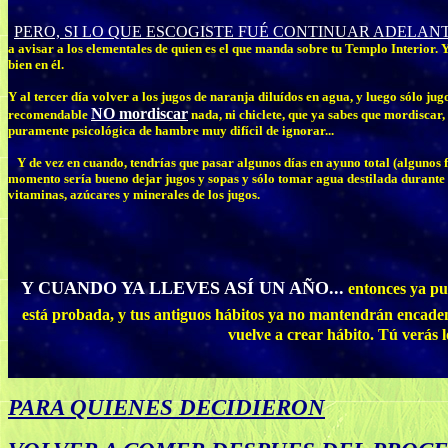
PERO, SI LO QUE ESCOGISTE FUÉ CONTINUAR ADELAN
a avisar a los elementales de quien es el que manda sobre tu Templo Interior.
bien en él.
Y al tercer día volver a los jugos de naranja diluídos en agua, y luego sólo jugo
NO mordiscar
recomendable
nada, ni chiclete, que ya sabes que mordiscar,
puramente psicológica de hambre muy difícil de ignorar...
Y de vez en cuando, tendrías que pasar algunos días en ayuno total (algunos 
momento sería bueno dejar jugos y sopas y sólo tomar agua destilada durante u
vitaminas, azúcares y minerales de los jugos.
Y CUANDO YA LLEVES ASÍ UN AÑO...
entonces ya pue
está probada, y tus antiguos hábitos ya no mantendrán encaden
vuelve a crear hábito. Tú verás 
PARA QUIENES DECIDIERON