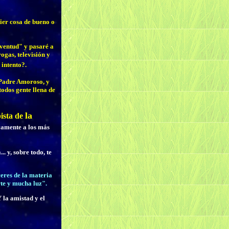
uier cosa de bueno o
uventud" y pasaré a
ogas, televisión y
 intento?.
 Padre Amoroso, y
odos gente llena de
la
ista de
vamente a los más
. y, sobre todo, te
eres de la materia
rte y mucha luz".
 la amistad y el