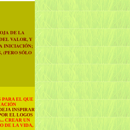
OJA DE LA
DEL VALOR, Y
 INICIACIÓN;
, (PERO SÓLO
S PARA EL QUE
NACIÓN
 DEJA INSPIRAR
POR EL LOGOS
)
... CREAR UN
 DE LA VIDA,