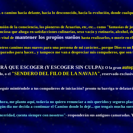
.. o camino hacia delante, hacia lo desconocido, hacia la evolución, donde cualq
ón de la consciencia, los pioneros de Acuarius, etc, etc... como "fantasías de j
nciosa que ahoga en satisfacciones culinarias, sexo vacío y rutinario, alcohol, dr
mantener los propios sueños
 vital de
hasta realizarlos, o morir en el
 otros caminos mas suaves para una persona de mi carácter... porque Dios es un
eparados para hacer... y tampoco me van a despreciar mis compañeros, que son t
RÁ QUE ESCOGER (Y ESCOGER SIN CULPA):
autop
O la gran
"SENDERO DEL FILO DE LA NAVAJA"
o, o el
, reservado exclusi
guir mintiéndole a tus compañeros de iniciación? pronto tu barriga te delatará..
hora, me planto aquí, todavía no quiero renunciar a mis queridos y seguros plac
algún día me decida a continuar el Camino donde lo dejé... que tengais mucha sue
inceridad, cuenta siempre con nosotros"-
responderán sus antiguos camaradas. Y