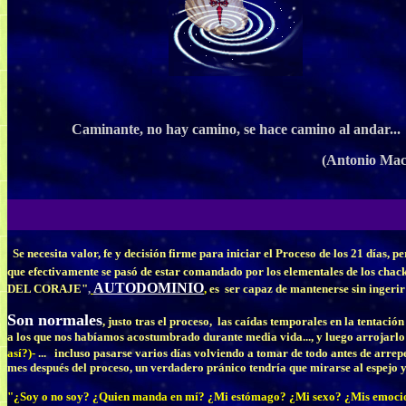
Caminante, no hay camino, se hace camino al andar...
(Antonio M
Se necesita valor, fe y decisión firme para iniciar el Proceso de los 21 días, 
que efectivamente se pasó de estar comandado por los elementales de los chack
AUTODOMINIO
DEL CORAJE"
,
,
es ser capaz de mantenerse sin ingerir
Son normales
, justo tras el proceso, las caídas temporales en la tentaci
a los que nos habíamos acostumbrado durante media vida..., y luego arrojarlo 
así?)-
... incluso pasarse varios días volviendo a tomar de todo antes de arrepe
mes después del proceso, un verdadero pránico tendría que mirarse al espejo 
"¿Soy o no soy? ¿Quien manda en mí? ¿Mi estómago? ¿Mi sexo? ¿Mis emocion