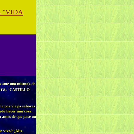
 "VIDA
no ante uno mismo), de
kra
, "CASTILLO
gia por viejos sabores
edo hacer una cosa
o antes de que pase un
ue vivo? ¿Mis