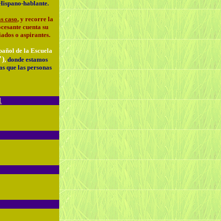
 Hispano-hablante.
as caso
, y recorre la
ocesante cuenta su
iados o aspirantes.
pañol de la Escuela
)
,
donde estamos
as que las personas
1