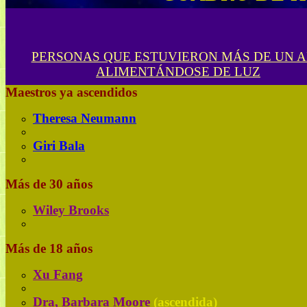
PERSONAS QUE ESTUVIERON MÁS DE UN 
ALIMENTÁNDOSE DE LUZ
Maestros ya ascendidos
Theresa Neumann
Giri Bala
Más de 30 años
Wiley Brooks
Más de 18 años
Xu Fang
Dra, Barbara Moore
(ascendida)