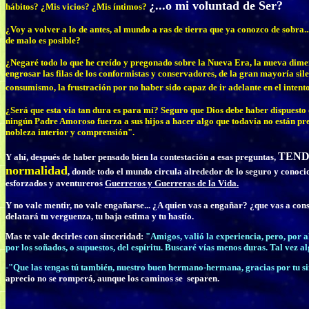
¿...o mi voluntad de Ser?
hábitos? ¿Mis vicios? ¿Mis íntimos?
¿Voy a volver a lo de antes, al mundo a ras de tierra que ya conozco de sobra.
de malo es posible?
¿Negaré todo lo que he creído y pregonado sobre la Nueva Era, la nueva dimensi
engrosar las filas de los conformistas y conservadores, de la gran mayoría sile
consumismo, la frustración por no haber sido capaz de ir adelante en el intento
¿Será que esta vía tan dura es para mí? Seguro que Dios debe haber dispuesto
ningún Padre Amoroso fuerza a sus hijos a hacer algo que todavía no están pr
nobleza interior y comprensión".
TEND
Y ahí, después de haber pensado bien la contestación a esas preguntas,
normalidad
, donde todo el mundo circula alrededor de lo seguro y conocid
esforzados y aventureros
Guerreros y Guerreras de la Vida.
Y no vale mentir, no vale engañarse... ¿A quien vas a engañar? ¿que vas a conse
delatará tu verguenza, tu baja estima y tu hastío.
Mas te vale decirles con sinceridad:
"Amigos, valió la experiencia, pero, por a
por los soñados, o supuestos, del espíritu. Buscaré vías menos duras. Tal vez 
-"Que las tengas tú también, nuestro buen hermano-hermana, gracias por tu s
aprecio no se romperá, aunque los caminos se separen.