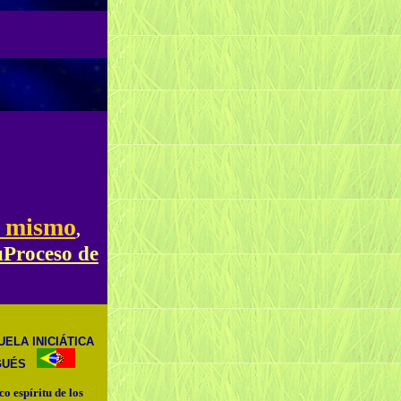
 mismo
,
Proceso de
ELA INICIÁTICA
GUÉS
co espíritu de los