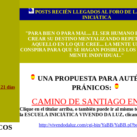
POSTS RECIÉN LLEGADOS AL FORO DE 
INICIÁTICA
"PARA BIEN O PARA MAL... EL SER HUMANO 
CREAR SU DESTINO MENTALIZANDO REPE
AQUELLO EN LO QUE CREE... LA MENTE 
CONSPIRA PARA QUE SE HAGAN POSIBLES LOS
MENTE INDIVIDUAL."
UNA PROPUESTA PARA AUT
PRÁNICOS:
 21 días
CAMINO DE SANTIAGO EN
Clique en el titular arriba, o también puede ir al mismo 
la ESCUELA INICIÁTICA VIVENDO DA LUZ, clicand
http://vivendodaluz.com/cgi-bin/YaBB/YaBB.pl?b
COS