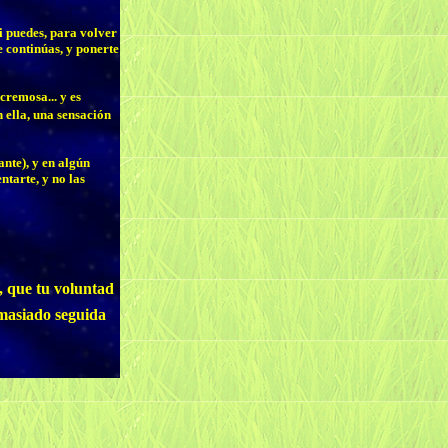
si puedes, para volver
 continúas, y ponerte
cremosa... y es
 ella, una sensación
ante), y en algún
tarte, y no las
, que tu voluntad
emasiado seguida