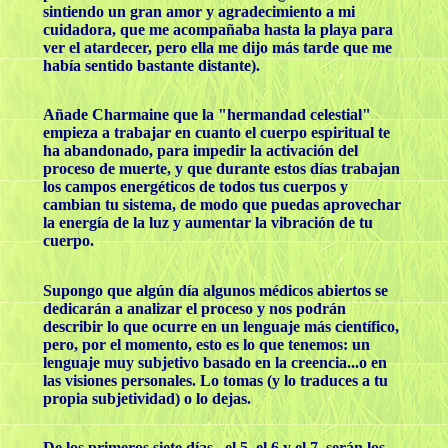
sintiendo un gran amor y agradecimiento a mi
cuidadora, que me acompañaba hasta la playa para
ver el atardecer, pero ella me dijo más tarde que me
había sentido bastante distante).
Añade Charmaine que la "hermandad celestial"
empieza a trabajar en cuanto el cuerpo espiritual te
ha abandonado, para impedir la activación del
proceso de muerte, y que durante estos días trabajan
los campos energéticos de todos tus cuerpos y
cambian tu sistema, de modo que puedas aprovechar
la energía de la luz y aumentar la vibración de tu
cuerpo.
Supongo que algún día algunos médicos abiertos se
dedicarán a analizar el proceso y nos podrán
describir lo que ocurre en un lenguaje más científico,
pero, por el momento, esto es lo que tenemos: un
lenguaje muy subjetivo basado en la creencia...o en
las visiones personales. Lo tomas (y lo traduces a tu
propia subjetividad) o lo dejas.
De los primeros siete días, el 5, el 6 y el 7, serán los