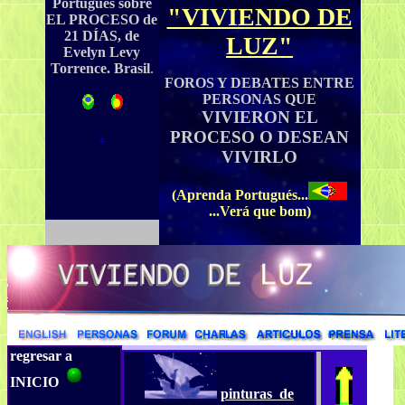
Portugués sobre
"VIVIENDO DE
EL PROCESO de
21 DÍAS,
de
LUZ"
Evelyn
Levy
Torrence. Brasil
.
FOROS Y DEBATES ENTRE
PERSONAS QUE
VIVIERON EL
.
PROCESO O DESEAN
VIVIRLO
(Aprenda Portugués...
...Verá que bom)
regresar a
INICIO
pinturas de