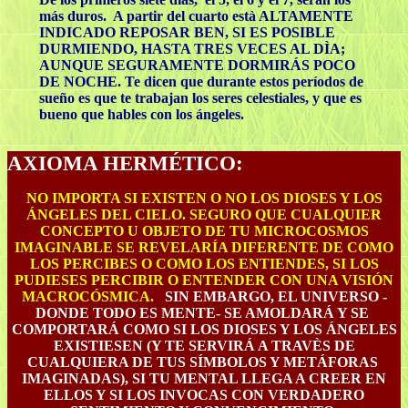
más duros. A partir del cuarto està ALTAMENTE
INDICADO REPOSAR BEN, SI ES POSIBLE
DURMIENDO, HASTA TRES VECES AL DÌA;
AUNQUE SEGURAMENTE DORMIRÁS POCO
DE NOCHE. Te dicen que durante estos períodos de
sueño es que te trabajan los seres celestiales, y que es
bueno que hables con los ángeles.
AXIOMA HERMÉTICO:
NO IMPORTA SI EXISTEN O NO LOS DIOSES Y LOS
ÁNGELES DEL CIELO. SEGURO QUE CUALQUIER
CONCEPTO U OBJETO DE TU MICROCOSMOS
IMAGINABLE SE REVELARÍA DIFERENTE DE COMO
LOS PERCIBES O COMO LOS ENTIENDES, SI LOS
PUDIESES PERCIBIR O ENTENDER CON UNA VISIÓN
MACROCÓSMICA.
SIN EMBARGO, EL UNIVERSO -
DONDE TODO ES MENTE- SE AMOLDARÁ Y SE
COMPORTARÁ COMO SI LOS DIOSES Y LOS ÁNGELES
EXISTIESEN (Y TE SERVIRÁ A TRAVÈS DE
CUALQUIERA DE TUS SÍMBOLOS Y METÁFORAS
IMAGINADAS), SI TU MENTAL LLEGA A CREER EN
ELLOS Y SI LOS INVOCAS CON VERDADERO