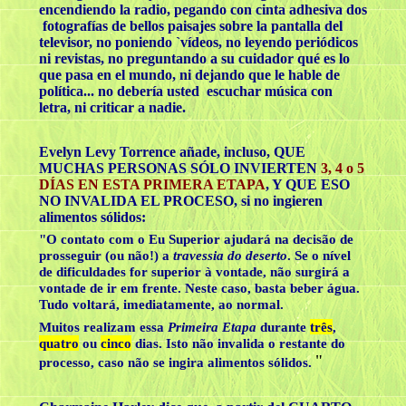
encendiendo la radio, pegando con cinta adhesiva dos
fotografías de bellos paisajes sobre la pantalla del
televisor, no poniendo `vídeos, no leyendo periódicos
ni revistas, no preguntando a su cuidador qué es lo
que pasa en el mundo, ni dejando que le hable de
política... no debería usted escuchar música con
letra, ni criticar a nadie.
Evelyn Levy Torrence añade, incluso, QUE
MUCHAS PERSONAS SÓLO INVIERTEN
3, 4 o 5
DÍAS EN ESTA PRIMERA ETAPA
, Y QUE ESO
NO INVALIDA EL PROCESO, si no ingieren
alimentos sólidos:
"O contato com o Eu Superior ajudará na decisão de
prosseguir (ou não!) a
travessia do deserto
. Se o nível
de dificuldades for superior à vontade, não surgirá a
vontade de ir em frente. Neste caso, basta beber água.
Tudo voltará, imediatamente, ao normal.
Muitos realizam essa
Primeira Etapa
durante
três
,
quatro
ou
cinco
dias. Isto não invalida o restante do
"
processo, caso não se ingira alimentos sólidos.