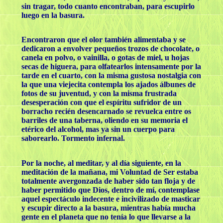
sin tragar, todo cuanto encontraban, para escupirlo
luego en la basura.
Encontraron que el olor también alimentaba y se
dedicaron a envolver pequeños trozos de chocolate, o
canela en polvo, o vainilla, o gotas de miel, u hojas
secas de higuera, para olfatearlos intensamente por la
tarde en el cuarto, con la misma gustosa nostalgia con
la que una viejecita contempla los ajados álbunes de
fotos de su juventud, y con la misma frustrada
desesperación con que el espíritu sufridor de un
borracho recién desencarnado se revuelca entre os
barriles de una taberna, oliendo en su memoria el
etérico del alcohol, mas ya sin un cuerpo para
saborearlo. Tormento infernal.
Por la noche, al meditar, y al día siguiente, en la
meditación de la mañana, mi Voluntad de Ser estaba
totalmente avergonzada de haber sido tan floja y de
haber permitido que Dios, dentro de mí, contemplase
aquel espectáculo indecente e incivilizado de masticar
y escupir directo a la basura, mientras había mucha
gente en el planeta que no tenía lo que llevarse a la