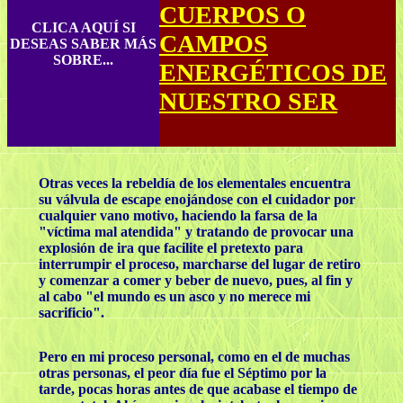
CUERPOS O
CLICA AQUÍ SI
CAMPOS
DESEAS SABER MÁS
SOBRE...
ENERGÉTICOS DE
NUESTRO SER
Otras veces la rebeldía de los elementales encuentra
su válvula de escape enojándose con el cuidador por
cualquier vano motivo, haciendo la farsa de la
"víctima mal atendida" y tratando de provocar una
explosión de ira que facilite el pretexto para
interrumpir el proceso, marcharse del lugar de retiro
y comenzar a comer y beber de nuevo, pues, al fin y
al cabo "el mundo es un asco y no merece mi
sacrificio".
Pero en mi proceso personal, como en el de muchas
otras personas, el peor día fue el Séptimo por la
tarde, pocas horas antes de que acabase el tiempo de