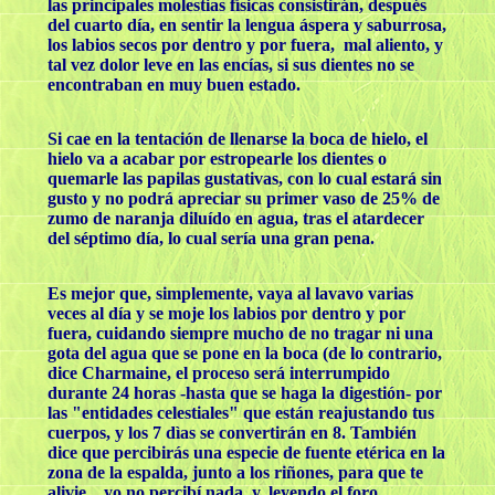
las principales molestias físicas consistirán, después
del cuarto día, en sentir la lengua áspera y saburrosa,
los labios secos por dentro y por fuera, mal aliento, y
tal vez dolor leve en las encías, si sus dientes no se
encontraban en muy buen estado.
Si cae en la tentación de llenarse la boca de hielo, el
hielo va a acabar por estropearle los dientes o
quemarle las papilas gustativas, con lo cual estará sin
gusto y no podrá apreciar su primer vaso de 25% de
zumo de naranja diluído en agua, tras el atardecer
del séptimo día, lo cual sería una gran pena.
Es mejor que, simplemente, vaya al lavavo varias
veces al día y se moje los labios por dentro y por
fuera, cuidando siempre mucho de no tragar ni una
gota del agua que se pone en la boca (de lo contrario,
dice Charmaine, el proceso será interrumpido
durante 24 horas -hasta que se haga la digestión- por
las "entidades celestiales" que están reajustando tus
cuerpos, y los 7 dìas se convertirán en 8. También
dice que percibirás una especie de fuente etérica en la
zona de la espalda, junto a los riñones, para que te
alivie... yo no percibí nada, y, leyendo el foro