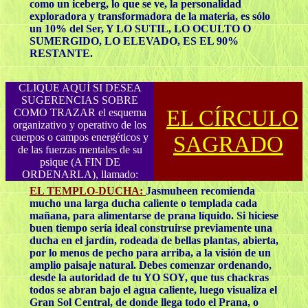
como un iceberg, lo que se ve, la personalidad
exploradora y transformadora de la materia, es sólo
un 10% del Ser, Y LO SUTIL, LO OCULTO O
SUMERGIDO, LO ELEVADO, ES EL 90%
RESTANTE.
CLIQUE AQUÍ SI DESEA
SUGERENCIAS SOBRE
EL CÍRCULO
COMO TRAZAR el esquema
organizativo y operativo de los
cuerpos o campos energéticos y
SAGRADO
de las fuerzas mentales de su
psique (A FIN DE
ORDENARLA), llamado:
EL TEMPLO-DUCHA:
Jasmuheen recomienda
mucho una larga ducha caliente o templada cada
mañana, para alimentarse de prana líquido. Si hiciese
buen tiempo sería ideal construirse previamente una
ducha en el jardín, rodeada de bellas plantas, abierta,
por lo menos de pecho para arriba, a la visión de un
amplio paisaje natural. Debes comenzar ordenando,
desde la autoridad de tu YO SOY, que tus chackras
todos se abran bajo el agua caliente, luego visualiza el
Gran Sol Central, de donde llega todo el Prana, o