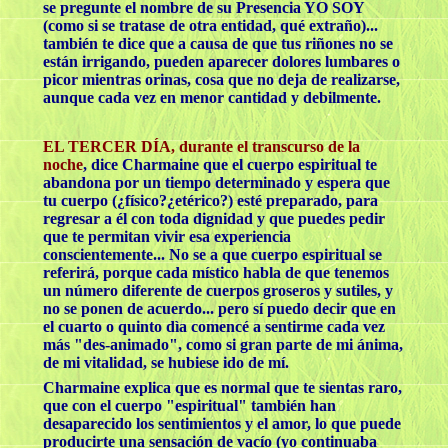
se pregunte el nombre de su Presencia YO SOY
(como si se tratase de otra entidad, qué extraño)...
también te dice que a causa de que tus riñones no se
están irrigando, pueden aparecer dolores lumbares o
picor mientras orinas, cosa que no deja de realizarse,
aunque cada vez en menor cantidad y debilmente.
EL TERCER DÍA, durante el transcurso de la
noche
, dice Charmaine que el cuerpo espiritual te
abandona por un tiempo determinado y espera que
tu cuerpo (¿físico?¿etérico?) esté preparado, para
regresar a él con toda dignidad y que puedes pedir
que te permitan vivir esa experiencia
conscientemente... No se a que cuerpo espiritual se
referirá, porque cada místico habla de que tenemos
un número diferente de cuerpos groseros y sutiles, y
no se ponen de acuerdo... pero sí puedo decir que en
el cuarto o quinto dìa comencé a sentirme cada vez
más "des-animado", como si gran parte de mi ánima,
de mi vitalidad, se hubiese ido de mí.
Charmaine explica que es normal que te sientas raro,
que con el cuerpo "espiritual" también han
desaparecido los sentimientos y el amor, lo que puede
producirte una sensación de vacío (yo continuaba