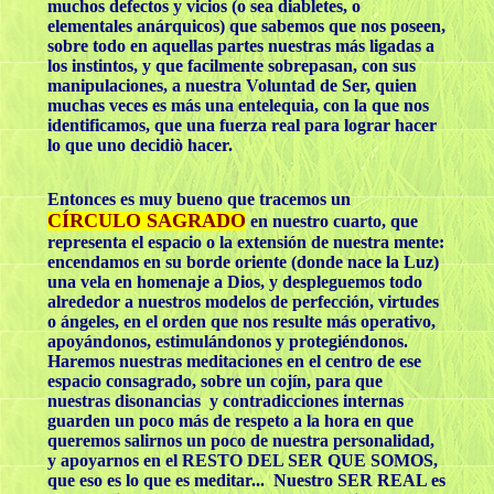
muchos defectos y vicios (o sea diabletes, o
elementales anárquicos) que sabemos que nos poseen,
sobre todo en aquellas partes nuestras más ligadas a
los instintos, y que facilmente sobrepasan, con sus
manipulaciones, a nuestra Voluntad de Ser, quien
muchas veces es más una entelequia, con la que nos
identificamos, que una fuerza real para lograr hacer
lo que uno decidiò hacer.
Entonces es muy bueno que tracemos un
CÍRCULO SAGRADO
en nuestro cuarto, que
representa el espacio o la extensión de nuestra mente:
encendamos en su borde oriente (donde nace la Luz)
una vela en homenaje a Dios, y despleguemos todo
alrededor a nuestros modelos de perfección, virtudes
o ángeles, en el orden que nos resulte más operativo,
apoyándonos, estimulándonos y protegiéndonos.
Haremos nuestras meditaciones en el centro de ese
espacio consagrado, sobre un cojín, para que
nuestras disonancias y contradicciones internas
guarden un poco más de respeto a la hora en que
queremos salirnos un poco de nuestra personalidad,
y apoyarnos en el RESTO DEL SER QUE SOMOS,
que eso es lo que es meditar... Nuestro SER REAL es