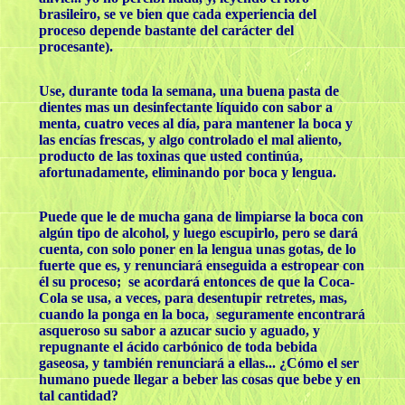
brasileiro, se ve bien que cada experiencia del
proceso depende bastante del carácter del
procesante).
Use, durante toda la semana, una buena pasta de
dientes mas un desinfectante líquido con sabor a
menta, cuatro veces al día, para mantener la boca y
las encías frescas, y algo controlado el mal aliento,
producto de las toxinas que usted continúa,
afortunadamente, eliminando por boca y lengua.
Puede que le de mucha gana de limpiarse la boca con
algún tipo de alcohol, y luego escupirlo, pero se dará
cuenta, con solo poner en la lengua unas gotas, de lo
fuerte que es, y renunciará enseguida a estropear con
él su proceso; se acordará entonces de que la Coca-
Cola se usa, a veces, para desentupir retretes, mas,
cuando la ponga en la boca, seguramente encontrará
asqueroso su sabor a azucar sucio y aguado, y
repugnante el ácido carbónico de toda bebida
gaseosa, y también renunciará a ellas... ¿Cómo el ser
humano puede llegar a beber las cosas que bebe y en
tal cantidad?