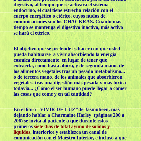
digestivo, al tiempo que se activará el sistema
endocrino, el cual tiene estrecha relación con el
cuerpo energético o etérico, cuyos nudos de
comunicaciones son los CHACKRAS. Cuanto más
tiempo se mantenga el digestivo inactivo, más activo
se hará el etèrico.
El objetivo que se pretende es hacer con que usted
pueda habituarse a vivir absorbiendo la energía
cosmica directamente, en lugar de tener que
extraerla, como hasta ahora, y de segunda mano, de
los alimentos vegetales tras un pesado metabolismo...
o de tercera mano, de los animales que absorbieron
vegetales, tras una digestión más pesada y más tóxica
todavía... ¿Cómo el ser humano puede llegar a comer
las cosas que come y en tal cantidad?
En el libro "VIVIR DE LUZ"de Jasmuheen, mas
dejando hablar a Charmaine Harley (páginas 200 a
206) se invita al paciente a que durante estos
primeros
siete días de total ayuno de sólidos y
líquidos
, interiorice y establezca un canal de
comunicación con el Maestro Interior, e incluso a que