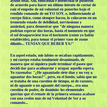
ayuno total. Ahí, emocional e intelectual se pusieron
de acuerdo para hacer un último intento de cortar de
raiz el empeño de mi voluntad en ponerlos bajo el
rendido comando de mi YO SOY, e, influenciando al
cuerpo físico, como siempre hacen, lo colocaron en un
tremendo estado de debilidad, nerviosismo y
ansiedad, para demostrar que "de ninguna manera
podrían esperar dos horas, hasta el momento en que
el sol desapareciese tras el horizonte (como yo había
establecido), para tomar el primer vaso de zumo
diluído... TENÍAN QUE BEBER YA!"
En aquel estado, mis labios se secaban rapidamente,
y mi cuerpo estaba totalmente desanimado, de
manera que ni siquiera pude terminar el paseo que
decidí dar para acalmarme y ocupar aquella espera.
Yo razonaba: "¿He aguantado siete días y no voy a
aguantar dos horas?", pero, en el fondo, sabía que no
se trataba de una cuestión de tiempo, ni de razones,
ni de aguante o no aguante del cuerpo... era una
cuestiòn de poder, de dominio: los elementales
querían que el remate de la primera semana acabase
con una cesión más de mi Voluntad de Ser a su
comando...