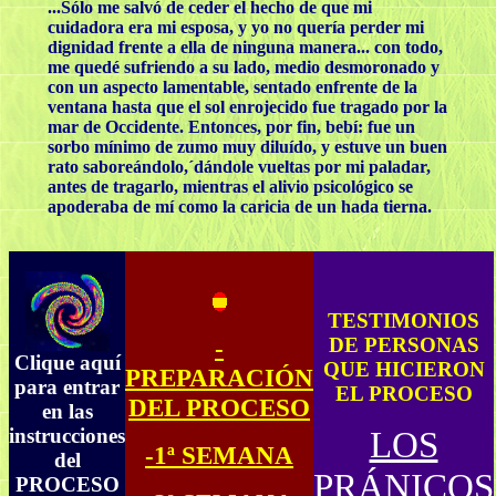
...Sólo me salvó de ceder el hecho de que mi
cuidadora era mi esposa, y yo no quería perder mi
dignidad frente a ella de ninguna manera... con todo,
me quedé sufriendo a su lado, medio desmoronado y
con un aspecto lamentable, sentado enfrente de la
ventana hasta que el sol enrojecido fue tragado por la
mar de Occidente. Entonces, por fin, bebí: fue un
sorbo mínimo de zumo muy diluído, y estuve un buen
rato saboreándolo,´dándole vueltas por mi paladar,
antes de tragarlo, mientras el alivio psicológico se
apoderaba de mí como la caricia de un hada tierna.
TESTIMONIOS
-
DE PERSONAS
Clique aquí
QUE HICIERON
PREPARACIÓN
para entrar
EL PROCESO
DEL PROCESO
en las
instrucciones
LOS
-1ª SEMANA
del
PRÁNICOS
PROCESO