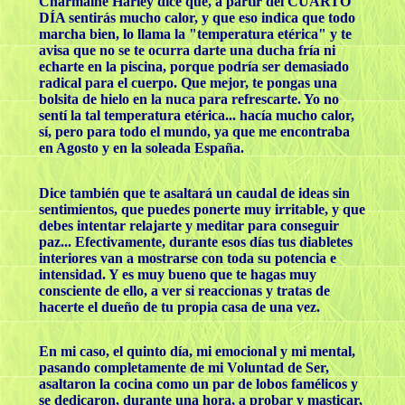
Charmaine Harley dice que, a partir del CUARTO
DÍA sentirás mucho calor, y que eso indica que todo
marcha bien, lo llama la "temperatura etérica" y te
avisa que no se te ocurra darte una ducha fría ni
echarte en la piscina, porque podría ser demasiado
radical para el cuerpo. Que mejor, te pongas una
bolsita de hielo en la nuca para refrescarte. Yo no
sentí la tal temperatura etérica... hacía mucho calor,
sí, pero para todo el mundo, ya que me encontraba
en Agosto y en la soleada España.
Dice también que te asaltará un caudal de ideas sin
sentimientos, que puedes ponerte muy irritable, y que
debes intentar relajarte y meditar para conseguir
paz... Efectivamente, durante esos días tus diabletes
interiores van a mostrarse con toda su potencia e
intensidad. Y es muy bueno que te hagas muy
consciente de ello, a ver si reaccionas y tratas de
hacerte el dueño de tu propia casa de una vez.
En mi caso, el quinto día, mi emocional y mi mental,
pasando completamente de mi Voluntad de Ser,
asaltaron la cocina como un par de lobos famélicos y
se dedicaron, durante una hora, a probar y masticar,