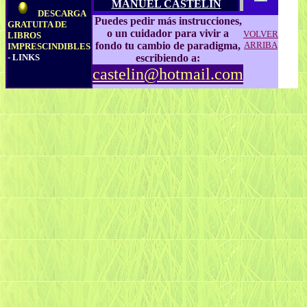
MANUEL CASTELIN
DESCARGA
Puedes pedir más instrucciones,
GRATUITA DE
o un cuidador para vivir a
VOLVER
LIBROS
fondo tu cambio de paradigma,
ARRIBA
IMPRESCINDIBLES
- LINKS
escribiendo a:
castelin@hotmail.com