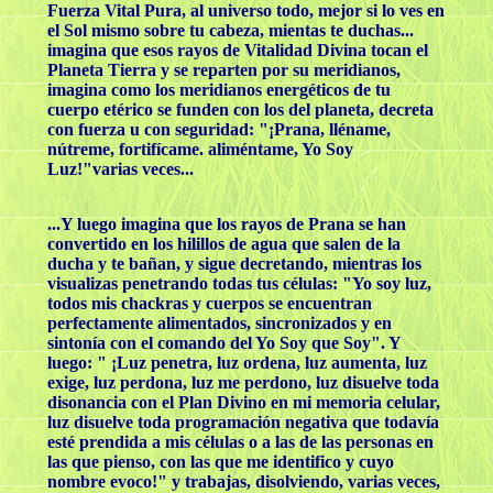
Fuerza Vital Pura, al universo todo, mejor si lo ves en
el Sol mismo sobre tu cabeza, mientas te duchas...
imagina que esos rayos de Vitalidad Divina tocan el
Planeta Tierra y se reparten por su meridianos,
imagina como los meridianos energéticos de tu
cuerpo etérico se funden con los del planeta, decreta
con fuerza u con seguridad: "¡Prana, lléname,
nútreme, fortifícame. aliméntame, Yo Soy
Luz!"varias veces...
...Y luego imagina que los rayos de Prana se han
convertido en los hilillos de agua que salen de la
ducha y te bañan, y sigue decretando, mientras los
visualizas penetrando todas tus células: "Yo soy luz,
todos mis chackras y cuerpos se encuentran
perfectamente alimentados, sincronizados y en
sintonía con el comando del Yo Soy que Soy". Y
luego: " ¡Luz penetra, luz ordena, luz aumenta, luz
exige, luz perdona, luz me perdono, luz disuelve toda
disonancia con el Plan Divino en mi memoria celular,
luz disuelve toda programación negativa que todavía
esté prendida a mis células o a las de las personas en
las que pienso, con las que me identifico y cuyo
nombre evoco!" y trabajas, disolviendo, varias veces,