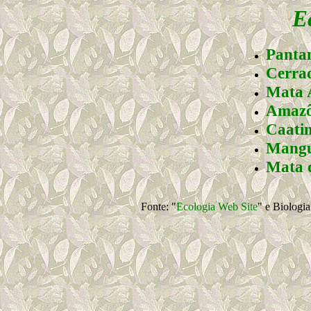
E
Panta
Cerra
Mata A
Amazô
Caati
Mangu
Mata 
Fonte: "
Ecologia Web Site
" e Biologia