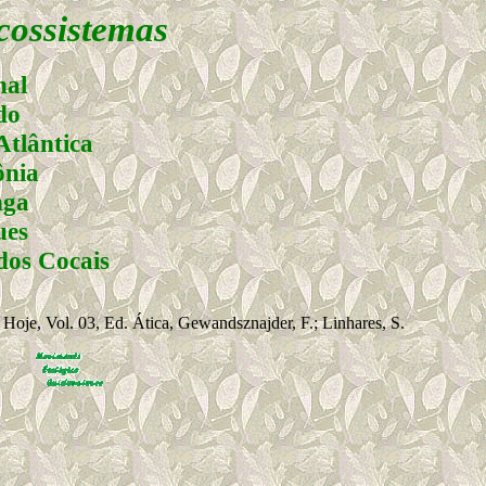
cossistemas
nal
do
tlântica
nia
nga
es
dos Cocais
 Hoje, Vol. 03, Ed. Ática, Gewandsznajder, F.; Linhares, S.