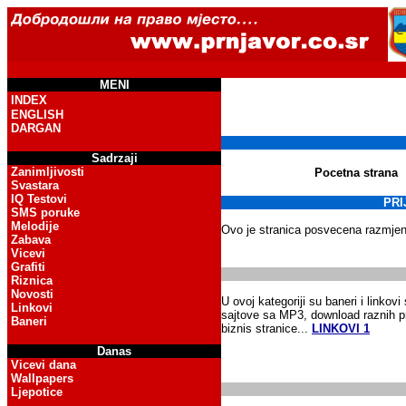
MENI
INDEX
ENGLISH
DARGAN
Sadrzaji
Zanimljivosti
Pocetna strana
Svastara
IQ Testovi
PRI
SMS poruke
Melodije
Ovo je stranica posvecena razmjeni
Zabava
Vicevi
Grafiti
Riznica
Novosti
U ovoj kategoriji su baneri i linkov
Linkovi
sajtove sa MP3, download raznih pro
Baneri
biznis stranice...
LINKOVI 1
Danas
Vicevi dana
Wallpapers
Ljepotice