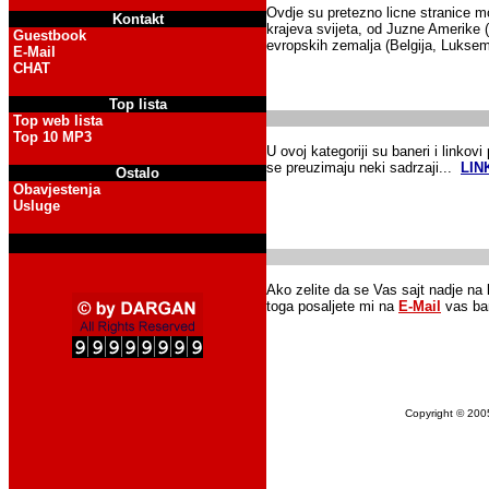
Ovdje su pretezno licne stranice mo
Kontakt
krajeva svijeta, od Juzne Amerike 
Guestbook
evropskih zemalja (Belgija, Lukse
E-Mail
CHAT
Top lista
Top web lista
Top 10 MP3
U ovoj kategoriji su baneri i linkov
se preuzimaju neki sadrzaji...
LIN
Ostalo
Obavjestenja
Usluge
Ako zelite da se Vas sajt nadje na 
toga posaljete mi na
E-Mail
vas ban
Copyright © 200