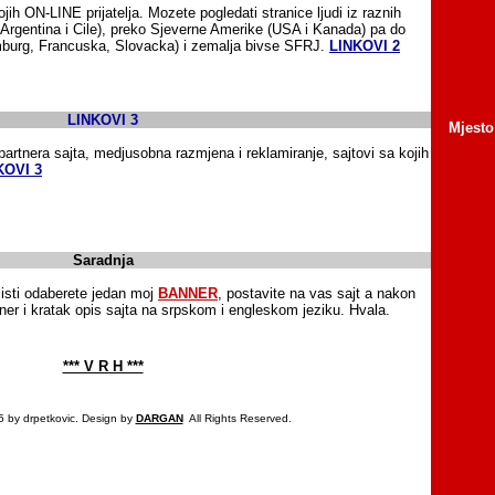
jih ON-LINE prijatelja. Mozete pogledati stranice ljudi iz raznih
(Argentina i Cile), preko Sjeverne Amerike (USA i Kanada) pa do
mburg, Francuska, Slovacka) i zemalja bivse SFRJ.
LINKOVI 2
LINKOVI 3
Mjesto
i partnera sajta, medjusobna razmjena i reklamiranje, sajtovi sa kojih
KOVI 3
Saradnja
listi odaberete jedan moj
BANNER
, postavite na vas sajt a nakon
er i kratak opis sajta na srpskom i engleskom jeziku. Hvala.
*** V R H ***
5 by drpetkovic. Design by
DARGAN
All Rights Reserved.