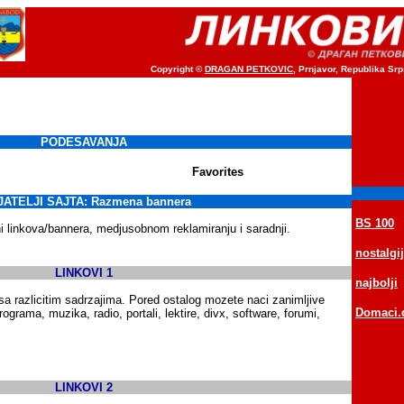
Copyright ©
DRAGAN PETKOVIC
, Prnjavor, Republika Sr
PODESAVANJA
Favorites
JATELJI SAJTA: Razmena bannera
BS 100
 linkova/bannera, medjusobnom reklamiranju i saradnji.
nostalgi
LINKOVI 1
najbolji
i sa razlicitim sadrzajima. Pored ostalog mozete naci zanimljive
Domaci.
grama, muzika, radio, portali, lektire, divx, software, forumi,
LINKOVI 2