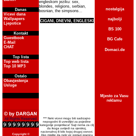
engleskom jeziku
: sex,
blondes, religions, serbian,
nostalgija
Danas
bosnian, the simpsons...
Vicevi dana
Wallpapers
najbolji
CIGANI, DNEVNI, ENGLESKI
Ljepotice
BS 100
Kontakt
Guestbook
BG Cafe
E-Mail
CHAT
Domaci.de
Top lista
Top web lista
Top 10 MP3
Ostalo
Obavjestenja
Usluge
Mjesto za Vasu
reklamu
*** Neki vicevi mogu biti sadrzajno
nepogodni ili uvredljivi za pojedine
kategorije posjetilaca! Sajt nema za cilj
da ikoga uvrijedi na vjerskoj,
nacionalnoj ili bilo kojoj drugoj osnovi.
Copyright ©
Ako mislite da neki vic prelazi granicu