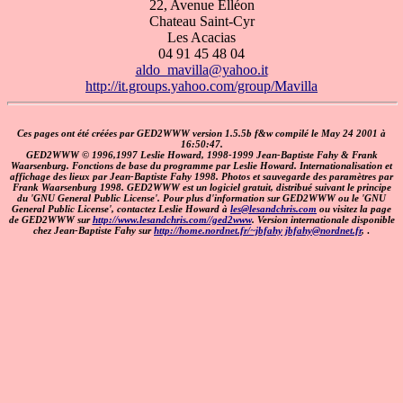
22, Avenue Elléon
Chateau Saint-Cyr
Les Acacias
04 91 45 48 04
aldo_mavilla@yahoo.it
http://it.groups.yahoo.com/group/Mavilla
Ces pages ont été créées par GED2WWW version 1.5.5b f&w compilé le May 24 2001 à
16:50:47.
GED2WWW © 1996,1997 Leslie Howard, 1998-1999 Jean-Baptiste Fahy & Frank
Waarsenburg. Fonctions de base du programme par Leslie Howard. Internationalisation et
affichage des lieux par Jean-Baptiste Fahy 1998. Photos et sauvegarde des paramètres par
Frank Waarsenburg 1998. GED2WWW est un logiciel gratuit, distribué suivant le principe
du 'GNU General Public License'. Pour plus d'information sur GED2WWW ou le 'GNU
General Public License', contactez Leslie Howard à
les@lesandchris.com
ou visitez la page
de GED2WWW sur
http://www.lesandchris.com//ged2www
. Version internationale disponible
chez Jean-Baptiste Fahy sur
http://home.nordnet.fr/~jbfahy
jbfahy@nordnet.fr
,
.