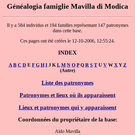
Généalogia famiglie Mavilla di Modica
Il y a 584 individus et 194 familles représentant 147 patronymes
dans cette base.
Ces pages ont été créées le 12-10-2006, 12:55:24.
INDEX
A
B
C
D
E
F
G
H
I
J K
L
M
N
O
P
Q
R
S
T
U
V
W
X
Y
Z
(Autre)
Liste des patronymes
Patronymes et lieux où ils apparaissent
Lieux et patronymes qui y apparaissent
Coordonnées du propriétaire de la base:
Aldo Mavilla