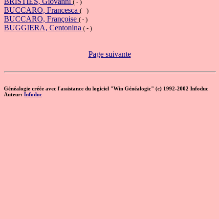
BRISTIES, Giovanni
( - )
BUCCARO, Francesca
( - )
BUCCARO, Françoise
( - )
BUGGIERA, Centonina
( - )
Page suivante
Généalogie créée avec l'assistance du logiciel "Win Généalogic" (c) 1992-2002 Infoduc
Auteur:
Infoduc