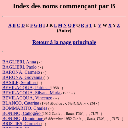
Index des noms commençant par B
A
B
C
D
E
F
G
H
I
J K
L
M
N
O
P
Q
R
S
T
U
V
W
X
Y
Z
(Autre)
Retour à la page principale
BAGLIERI, Anna
( - )
BAGLIERI, Paolo
( - )
BARONA, Carmelo
( - )
BARONA, Giovanna
( - )
BASILE, Serafina
( - )
BEVILACQUA, Patricia
(1958 - )
BEVILACQUA, Silvana Maria
(1955 - )
BEVILACQUA, Vincenzo
( - )
BLANCO, Catarina
(1784
Modica , -, Sicil, ITA , -, -, ITA
- )
BOMMARITO, Charles
( - )
BONINO, Callogéro
(1912
Tunis , -, Tunis, TUN , -, -, TUN
- )
BONINO, Dominique
(6 décembre 1952
Tunis , -, Tunis, TUN , -, -, TUN
- )
BRISTIES, Carmela
( - )