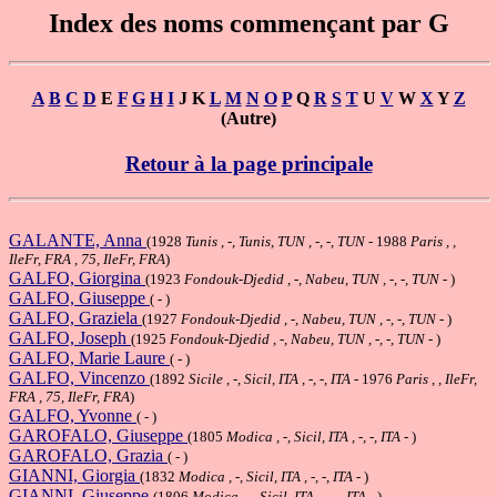
Index des noms commençant par G
A
B
C
D
E
F
G
H
I
J K
L
M
N
O
P
Q
R
S
T
U
V
W
X
Y
Z
(Autre)
Retour à la page principale
GALANTE, Anna
(1928
Tunis , -, Tunis, TUN , -, -, TUN
- 1988
Paris , ,
IleFr, FRA , 75, IleFr, FRA
)
GALFO, Giorgina
(1923
Fondouk-Djedid , -, Nabeu, TUN , -, -, TUN
- )
GALFO, Giuseppe
( - )
GALFO, Graziela
(1927
Fondouk-Djedid , -, Nabeu, TUN , -, -, TUN
- )
GALFO, Joseph
(1925
Fondouk-Djedid , -, Nabeu, TUN , -, -, TUN
- )
GALFO, Marie Laure
( - )
GALFO, Vincenzo
(1892
Sicile , -, Sicil, ITA , -, -, ITA
- 1976
Paris , , IleFr,
FRA , 75, IleFr, FRA
)
GALFO, Yvonne
( - )
GAROFALO, Giuseppe
(1805
Modica , -, Sicil, ITA , -, -, ITA
- )
GAROFALO, Grazia
( - )
GIANNI, Giorgia
(1832
Modica , -, Sicil, ITA , -, -, ITA
- )
GIANNI, Giuseppe
(1806
Modica , -, Sicil, ITA , -, -, ITA
- )