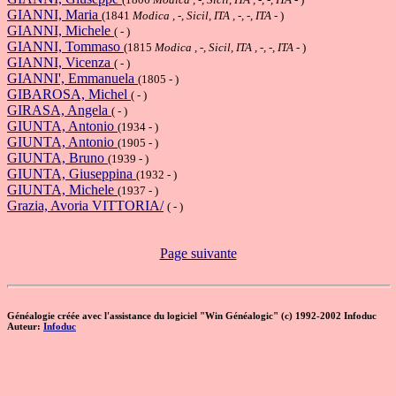
GIANNI, Maria
(1841
Modica , -, Sicil, ITA , -, -, ITA
- )
GIANNI, Michele
( - )
GIANNI, Tommaso
(1815
Modica , -, Sicil, ITA , -, -, ITA
- )
GIANNI, Vicenza
( - )
GIANNI', Emmanuela
(1805 - )
GIBAROSA, Michel
( - )
GIRASA, Angela
( - )
GIUNTA, Antonio
(1934 - )
GIUNTA, Antonio
(1905 - )
GIUNTA, Bruno
(1939 - )
GIUNTA, Giuseppina
(1932 - )
GIUNTA, Michele
(1937 - )
Grazia, Avoria VITTORIA/
( - )
Page suivante
Généalogie créée avec l'assistance du logiciel "Win Généalogic" (c) 1992-2002 Infoduc
Auteur:
Infoduc