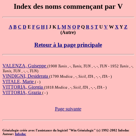
Index des noms commençant par V
A
B
C
D
E
F
G
H
I
J K
L
M
N
O
P
Q
R
S
T
U
V
W
X
Y
Z
(Autre)
Retour à la page principale
VALENZA, Guiseppe
(1908
Tunis , -, Tunis, TUN , -, -, TUN
- 1952
Tunis , -,
Tunis, TUN , -, -, TUN
)
VINDIGNI, Desiderata
(1799
Modica , -, Sicil, ITA , -, -, ITA
- )
VITALE, Marie
( - )
VITTORIA, Giorgia
(1818
Modica , -, Sicil, ITA , -, -, ITA
- )
VITTORIA, Grazia
( - )
Page suivante
Généalogie créée avec l'assistance du logiciel "Win Généalogic" (c) 1992-2002 Infoduc
Auteur:
Infoduc