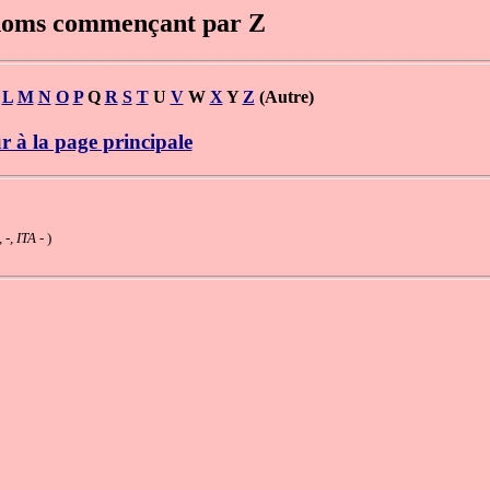
 noms commençant par Z
K
L
M
N
O
P
Q
R
S
T
U
V
W
X
Y
Z
(Autre)
r à la page principale
 -, ITA
- )