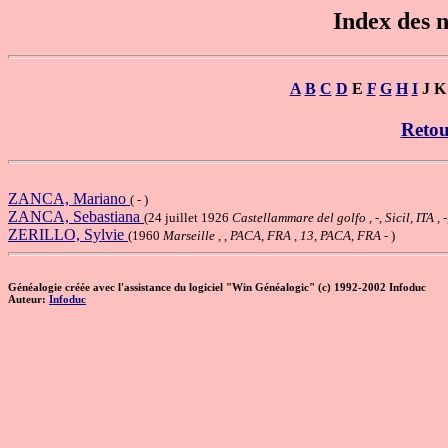
Index des
A
B
C
D
E
F
G
H
I
J 
Retou
ZANCA, Mariano
( - )
ZANCA, Sebastiana
(24 juillet 1926
Castellammare del golfo , -, Sicil, ITA , -,
ZERILLO, Sylvie
(1960
Marseille , , PACA, FRA , 13, PACA, FRA
- )
Généalogie créée avec l'assistance du logiciel "Win Généalogic" (c) 1992-2002 Infoduc
Auteur:
Infoduc