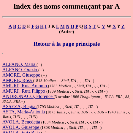
Index des noms commençant par A
A
B
C
D
E
F
G
H
I
J K
L
M
N
O
P
Q
R
S
T
U
V
W
X
Y
Z
(Autre)
Retour à la page principale
ALFANO, Maria
( - )
ALFANO, Orazio
( - )
AMORE, Giuseppe
( - )
AMORE, Rosa
(1818
Modica , -, Sicil, ITA , -, -, ITA
- )
AMURI', Ruta Antonio
(1783
Modica , -, Sicil, ITA , -, -, ITA
- )
AMURI', Ruta Filippo
(1809
Modica , -, Sicil, ITA , -, -, ITA
- )
ANDRONACO, Florence
(3 octobre 1966
Draguignan , , PACA, FRA , 83,
PACA, FRA
- )
ASSEZA, Biagia
(1793
Modica , -, Sicil, ITA , -, -, ITA
- )
ASTA, Maria-Antonia
(1873
Tunis , -, Tunis, TUN , -, -, TUN
- 1940
Tunis , -,
Tunis, TUN , -, -, TUN
)
AVOLA, Benedetta
(1834
Modica , -, Sicil, ITA , -, -, ITA
- )
AVOLA, Giuseppe
(1808
Modica , -, Sicil, ITA , -, -, ITA
- )
AVOLA, Voja Raja
( - )