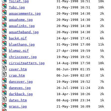
Toilet.jpg
Tubz.jpg
aquacomments.jpg
aquahome.jpg
aqualinks.jpg
aquatheband.jpg
back4.gif
bluethang.jpg
blumaz.gif
chriscover.jpg
circuitpattern.jpg
cover.htm
crap.htm
dancover.jpg
daneyes.jpg
darkback.jpg
dates.htm
grass.jpg