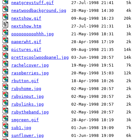
neatgreystuff.gif
neatwoodbackground.jpg
nextshow.gif
nextshow.htm
oooooooooohhh.jpg
paperwht.gif
pictures.gif
prettycoolwoodpanel.jpg
rachelcover.jpg
raspberries.jpg
rbutton.gif
rubyhome.jpg
rubyinput.jpg
rubylinks.jpg
rubytheband.jpg
smgreen.gif
sub1.jpg
sunflower.jpg