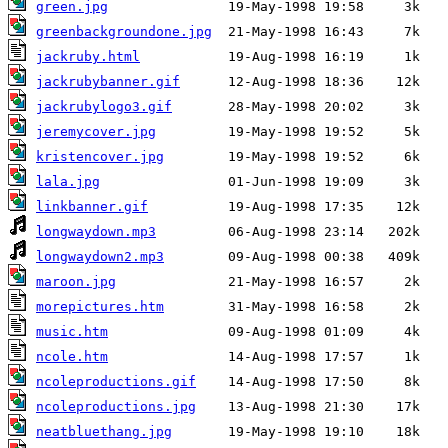
green.jpg
greenbackgroundone.jpg
jackruby.html
jackrubybanner.gif
jackrubylogo3.gif
jeremycover.jpg
kristencover.jpg
lala.jpg
linkbanner.gif
longwaydown.mp3
longwaydown2.mp3
maroon.jpg
morepictures.htm
music.htm
ncole.htm
ncoleproductions.gif
ncoleproductions.jpg
neatbluethang.jpg