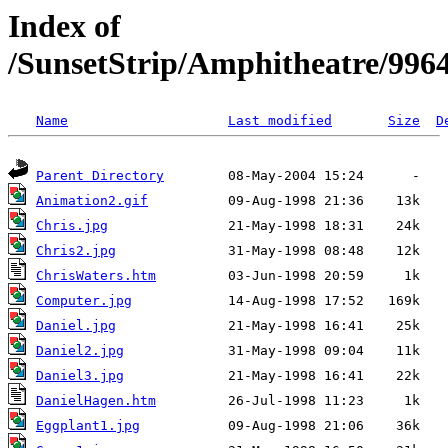
Index of
/SunsetStrip/Amphitheatre/996
Name
Last modified
Size
D
Parent Directory
Animation2.gif
Chris.jpg
Chris2.jpg
ChrisWaters.htm
Computer.jpg
Daniel.jpg
Daniel2.jpg
Daniel3.jpg
DanielHagen.htm
Eggplant1.jpg