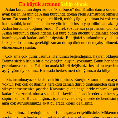
En büyük arzunuz
Sahip olmak
Aslan burcunun diğer adı da "kral burcu" dur. Krallar daima önden g
ayak basan insanın da Aslan burcunda doğan Neill Armstrong olmas
lazım. Bu sonu bilinmeyen, teklikeli, müthiş ilgi uyandıran işi çok ces
irade sahibi, kendinden emin ve yürekli bir insan yapabilirdi ancak. İş
Aslan burcunda doğmuş biridir. Yürek sözüde sizi şaşırtmasın. Çünkü
Aslan burcunun idaresindedir. Bu burç bütün gücünü yıldızınıza borçl
inanılmayacak kadar canlı bir tipsiniz. Enerjinizi sınırlandırmaya da i
Pek çok dostlarınız gerektiği zaman durup dinlenmeden çalışabilmeniz
etmemenize şaşarlar.
Çok ama çok gururlusunuz. Kendinizi beğendiğiniz, hayran olduğ
Daima sizden üstün bir olmayacağını düşünüyorsunuz. Bunu her hatır
gururlanıyorsunuz. Fakat bu arada kibirli değilsiniz. İnsanlara tepeden
aşağı görmüyorsunuz. Bu arada herkes mert olduğunuzu da biliyor.
Siz inanılmayacak kadar calı bir tipsiniz. Enerjinizi sınırlandırmay
yoktur. Pek çok dostlarınız gerektiği zaman durup dinlenmeden çalışab
şikayet etmemenize şaşarlar. Karşınıza çıkan engelleride çabucak aşabi
kadar fazla zorluk olursa siz o kadar keyifle mücadele eder ver her şeyi
süpürürsünüz. Bu canlılığınız, işte de evde de eğlencede de kendisini 
ama çok gururlusunuz.Fakat bu arada kibirli değilsiniz.
Siz akılınıza koyduğunuz her işte başarıya erişebilirsiniz. Mükemme
yaptığınız gibi bunları aynı şekilde tatbik edecek güç, sabır ve cesaret