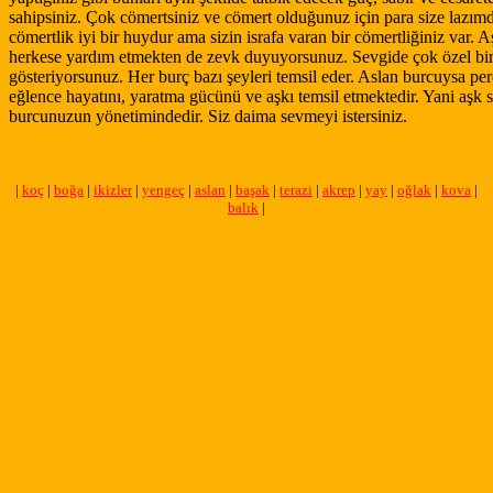
sahipsiniz. Çok cömertsiniz ve cömert olduğunuz için para size lazımd
cömertlik iyi bir huydur ama sizin israfa varan bir cömertliğiniz var. A
herkese yardım etmekten de zevk duyuyorsunuz. Sevgide çok özel bi
gösteriyorsunuz. Her burç bazı şeyleri temsil eder. Aslan burcuysa per
eğlence hayatını, yaratma gücünü ve aşkı temsil etmektedir. Yani aşk s
burcunuzun yönetimindedir. Siz daima sevmeyi istersiniz.
|
koç
|
boğa
|
ikizler
|
yengeç
|
aslan
|
başak
|
terazi
|
akrep
|
yay
|
oğlak
|
kova
|
balık
|