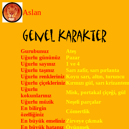
Aslan
Gurubunuz
Ateş
Uğurlu gününüz
Pazar
Uğurlu sayınız
1 ve 4
Uğurlu taşınız
Sarı zafir, sarı pırlanta
Uğurlu renkleriniz
Koyu sarı, altın, turuncu
Uğurlu çiçekleriniz
Kırmızı gül, sarı krizante
Uğurlu
Misk, portakal çiçeği, gül
kokunlarınız
Uğurlu müzik
Neşeli parçalar
En bilirgin
Cömertlik
özelliğiniz
En büyük emeliniz
Zirveye çıkmak
En büyük hatanız
Övünmek