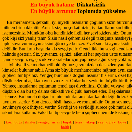
En büyük hatanız
Dikkatsizlik
En büyük arzunuz
Toplumda yükselme
En merhametli, şefkatli, iyi niyetli insanların çoğunun sizin burcunu
bilinen bir hakikattir. Ancak siz, bu şefkatinizin, iyi taraflarınızın bili
istemezsiniz. Mümkün olsa kendinizle ilgili her şeyi gizlersiniz. Onun
çok kişi sizi yanlış tanır. Sizin nasıl çehrenizi değil taktığınız maskeyi
tıpkı suya vuran ayın aksini görmeye benzer. Evet sudaki ayın aksidir
değildir. Bunların başında da sevgi gelir. Genellikle bu sevgi kendisin
halinde gösterir. Siz, yuvanızı, eşinizi, ailenizi her şeyden üstte tutars
içinde sevgili, eş, çocuk ve akrabalar için yapmayacağınız şey yoktur.
İyi niyetli ve merhametli olduğunuz çevrenizden de sizden yararl
kimseler bulunur tabii. Ama siz büyük merhametinize rağmen aynı z
şüpheci bir tipsiniz. Yengeç burcunda doğan insanlar hislerini, özel hay
düşüncelerini açıklamayı sevmezler. Onlar her şeylerini büyük bir ihtiya
Yengeç insanlarına toplumun temel taşı diyebiliriz. Çünkü yuvaya, ai
düşkün olan bu tip daima dikkatli ve ölçülü hareket eder. Başkalarına
istemez. Bu burçta doğanlar tutucudurlar ama dar kafalı değildirler. On
uymayı isterler. Son derece hisli, hassas ve romantiktir. Onun sevmey
sevilmeye çok ihtiyacı vardır. Sevdiği ve sevildiği sürece çok mutlı olu
sıkıntılara katlanır. Fakat bu tip sevgide hem şüpheci hem de kıskançtı
|
koç
|
boğa
|
ikizler
|
yengeç
|
aslan
|
başak
|
terazi
|
akrep
|
yay
|
oğlak
|
kova
|
balık
|