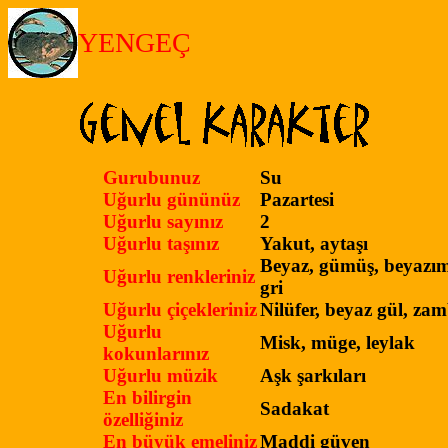
YENGEÇ
Gurubunuz
Su
Uğurlu gününüz
Pazartesi
Uğurlu sayınız
2
Uğurlu taşınız
Yakut, aytaşı
Beyaz, gümüş, beyazım
Uğurlu renkleriniz
gri
Uğurlu çiçekleriniz
Nilüfer, beyaz gül, za
Uğurlu
Misk, müge, leylak
kokunlarınız
Uğurlu müzik
Aşk şarkıları
En bilirgin
Sadakat
özelliğiniz
En büyük emeliniz
Maddi güven