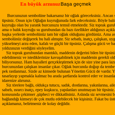
En büyük arzunuz
Başa geçmek
Burcunuzun sembolüne bakarsanız bir oğlak göreceksiniz. Ancan si
tipsiniz. Onun için Oğlağın kuyruğunuda fark edeceksiniz. Böyle balı
kuyruğu olan bu yaratık burcunuzu temsil etmektedir. Siz toprak gur
ama o balık kuyruğu su gurubundan da bazı özellikler aldığınızı açıkla
başka yerlerde sembolünüz tam bir oğlak olduğunu gördünüz. Ama as
sembolünüz değişerek bu hali almıştır. Siz sebatlı, inatçı, çalışkan, uyg
yükselmeyi arzu eden, kafalı ve güçlü bir tipsiniz. Çalışma gücü ve ba
yıldızınızın verdiğini söyleyelim.
Siz toprak gurubundan mantıklı, maddenin değerini bilen bir tipsini
edebilmeniz ve istediklerinize kavuşabilmek için maddenin gerekli o
biliyorsunuz. Ham hayalleri gerçekleştirmek için de size yine para lazı
burcunuzdan çalışkan insanlar çıkar. Oğlak burcunda doğup da tembel
pek rastlanmaz. Sizde az kimsede bulunan Yönetim Gücü de vardır. Yan
tasarlayıp yapmakla kalmaz bu arada şartlarıda kontrol eder ve insanla
idarenize alırsınız.
Siz törelere bağlı, oldukça tutucu, sadık, dostlarına, yakınlarına, ail
sabırlı, ısrarcı inatçı, epey kuşkucu, yapılanları unutmayan bir tipsiniz
konusunda çekimser ,şüpheci ve dikkatlisiniz. Aslında siz sevmesini b
bağlandığı kimseyi de çok mutlu edebilecek bir kişisiniz. Fakat bu üstü
açıklamanız, belirtmeniz de kolay değildir.