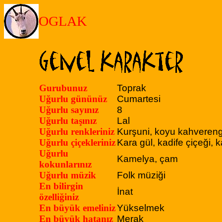
OGLAK
Gurubunuz
Toprak
Uğurlu gününüz
Cumartesi
Uğurlu sayınız
8
Uğurlu taşınız
Lal
Uğurlu renkleriniz
Kurşuni, koyu kahvereng
Uğurlu çiçekleriniz
Kara gül, kadife çiçeği,
Uğurlu
Kamelya, çam
kokunlarınız
Uğurlu müzik
Folk müziği
En bilirgin
İnat
özelliğiniz
En büyük emeliniz
Yükselmek
En büyük hatanız
Merak