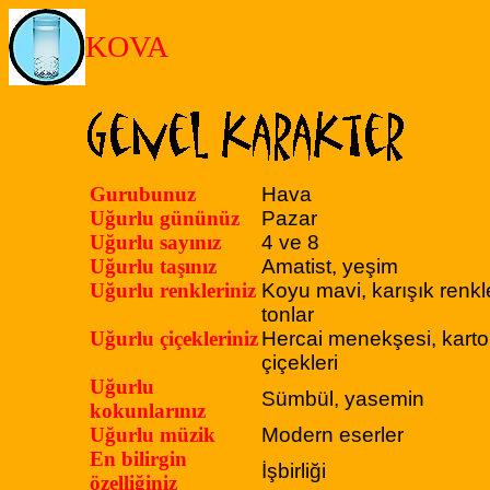
KOVA
Gurubunuz
Hava
Uğurlu gününüz
Pazar
Uğurlu sayınız
4 ve 8
Uğurlu taşınız
Amatist, yeşim
Uğurlu renkleriniz
Koyu mavi, karışık renkl
tonlar
Uğurlu çiçekleriniz
Hercai menekşesi, kartop
çiçekleri
Uğurlu
Sümbül, yasemin
kokunlarınız
Uğurlu müzik
Modern eserler
En bilirgin
İşbirliği
özelliğiniz