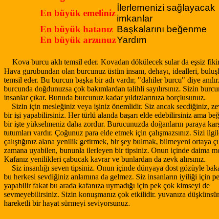
İlerlemenizi sağlayacak
En büyük emeliniz
imkanlar
En büyük hatanız
Başkalarını beğenme
En büyük arzunuz
Yardım
Kova burcu aklı temsil eder. Kovadan dökülecek sular da eşsiz fikir
Hava gurubundan olan burcunuz üstün insanı, dehayı, idealleri, buluşl
temsil eder. Bu burcun başka bir adı vardır, "dahiler burcu" diye anılı
burcunda doğdunuzsa çok bakımlardan talihli sayılırsınız. Sizin burc
insanlar çıkar. Bunuda burcunuz kadar yıldızlarınıza borçlusunuz.
Sizin için mesleğiniz veya işiniz önemlidir. Siz ancak secdiğiniz, ze
bir işi yapabilirsiniz. Her türlü alanda başarı elde edebilirsiniz ama b
bir işte yükselmeniz daha zordur. Burucunuzda doğanların paraya karş
tutumları vardır. Çoğunuz para elde etmek için çalışmazsınız. Sizi ilgi
çalıştığınız alana yenilik getirmek, bir şey bulmak, bilmeyeni ortaya ç
zamana uyabilen, bununla ilerleyen bir tipsiniz. Onun içinde daima m
Kafanız yenilikleri çabucak kavrar ve bunlardan da zevk alırsınız.
Siz insanlığı seven tipsiniz. Onun içinde dünyaya dost gözüyle baka
bu herkesi sevdiğiniz anlamına da gelmez. Siz insanların iyiliği için p
yapabilir fakat bu arada kafanıza uymadığı için pek çok kimseyi de
sevmeyebilirsiniz. Sizin konuşmanız çok etkilidir. yuvanıza düşküns
hareketli bir hayat sürmeyi seviyorsunuz.