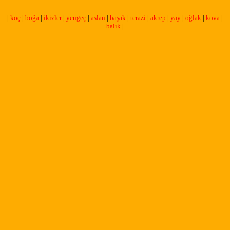
|
koç
|
boğa
|
ikizler
|
yengeç
|
aslan
|
başak
|
terazi
|
akrep
|
yay
|
oğlak
|
kova
|
balık
|