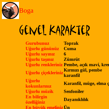
Boga
Gurubunuz
Toprak
Uğurlu gününüz
Cuma
Uğurlu sayınız
6
Uğurlu taşınız
Zümrüt
Uğurlu renkleriniz
Pembe, açık mavi, kr
Kırmızı gül, pembe
Uğurlu çiçekleriniz
karanfil
Uğurlu
Karanfil, müge, elma ç
kokunlarınız
Uğurlu müzik
Senfoniler
En bilirgin
Dayanıklılık
özelliğiniz
En büyük emeliniz
Ün