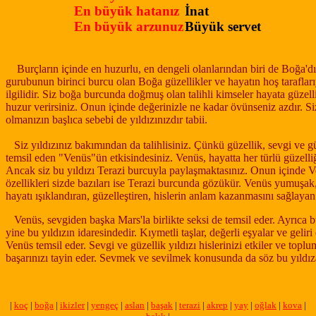
En büyük hatanız
İnat
En büyük arzunuz
Büyük servet
Burçların içinde en huzurlu, en dengeli olanlarından biri de Boğa'd
gurubunun birinci burcu olan Boğa güzellikler ve hayatın hoş taraflar
ilgilidir. Siz boğa burcunda doğmuş olan talihli kimseler hayata güzelli
huzur verirsiniz. Onun içinde değerinizle ne kadar övünseniz azdır. Si
olmanızın başlıca sebebi de yıldızınızdır tabii.
Siz yıldızınız bakımından da talihlisiniz. Çünkü güzellik, sevgi ve gü
temsil eden "Venüs"ün etkisindesiniz. Venüs, hayatta her türlü güzelliğ
Ancak siz bu yıldızı Terazi burcuyla paylaşmaktasınız. Onun içinde V
özellikleri sizde bazıları ise Terazi burcunda gözükür. Venüs yumuşak,
hayatı ışıklandıran, güzelleştiren, hislerin anlam kazanmasını sağlayan 
Venüs, sevgiden başka Mars'la birlikte seksi de temsil eder. Ayrıca b
yine bu yıldızın idaresindedir. Kıymetli taşlar, değerli eşyalar ve geliri
Venüs temsil eder. Sevgi ve güzellik yıldızı hislerinizi etkiler ve topl
başarınızı tayin eder. Sevmek ve sevilmek konusunda da söz bu yıldız
|
koç
|
boğa
|
ikizler
|
yengeç
|
aslan
|
başak
|
terazi
|
akrep
|
yay
|
oğlak
|
kova
|