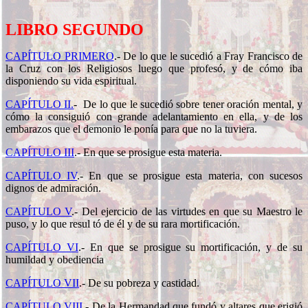
LIBRO SEGUNDO
CAPÍTULO PRIMERO
.-
De lo que le sucedió a Fray Francisco de
la Cruz con los Religiosos luego que profesó, y de cómo iba
disponiendo su vida espiritual.
CAPÍTULO II.
-
De lo que le sucedió sobre tener oración mental, y
cómo la consiguió con grande adelantamiento en ella, y de los
embarazos que el demonio le ponía para que no la tuviera.
CAPÍTULO III
.-
En que se prosigue esta materia.
CAPÍTULO IV
.-
En que se prosigue esta materia, con sucesos
dignos de admiración.
CAPÍTULO V
.-
Del ejercicio de las virtudes en que su Maestro le
puso, y lo que resul tó de él y de su rara mortificación.
CAPÍTULO VI
.-
En que se prosigue su mortificación, y de su
humildad y obediencia
CAPÍTULO VII
.-
De su pobreza y castidad.
CAPÍTULO VIII
.-
De la Hermandad que fundó y altares que erigió