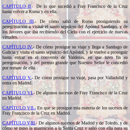
CAPÍTULO II
De lo que sucedió a Fray Francisco de la Cruz
.
-
hasta volver a Roma y en ella.
CAPÍTULO III
.-
De cómo salió de Roma prosiguiendo su
peregrinación a visitar el santo sepulcro del Apóstol Santiago, y de
los favores que iba recibiendo del Cielo con el ejercicio de nuevas
virtudes.
CAPÍTULO IV.
-
De cómo prosigue su viaje y llega a Santiago de
Galicia y visita el santo sepulcro del Apóstol, y le vuelve a proseguir
hasta entrar en el convento de Valderas, en que tuvo fin su
peregrinación, y del premio grande que Nuestro Señor le concedió
por remate de ella.
CAPÍTULO V.
-
De cómo prosigue su viaje, pasa por Valladolid y
entra en Madrid.
CAPÍTULO VI.
-
De algunos sucesos de Fray Francisco de la Cruz
en Madrid
.
CAPÍTULO VII.-
En que se prosigue esta materia de los sucesos de
Fray Francisco de la Cruz en Madrid.
CAPÍTULO VIII
De algunos sucesos de Madrid y de Toledo, y de
.
-
cómo se puso la guarnición a la Santa Cruz y salió con ella para su