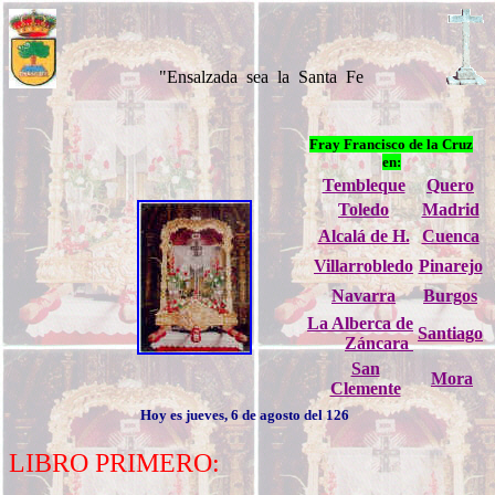
"Ensalzada sea la Santa Fe Católica, amén, amén, a
Fray Francisco de la Cruz
en:
Tembleque
Quero
Toledo
Madrid
Alcalá de H.
Cuenca
Villarrobledo
Pinarejo
Navarra
Burgos
La Alberca de
Santiago
Záncara
San
Mora
Clemente
Hoy es
jueves, 6 de agosto del 126
LIBRO PRIMERO: