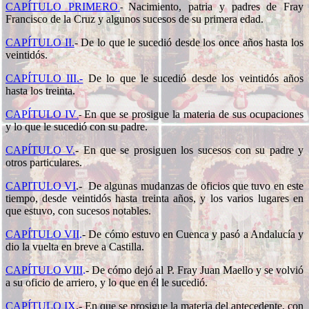
CAPÍTULO PRIMERO
Nacimiento, patria y padres de Fray
.
-
Francisco de la Cruz y algunos sucesos de su primera edad.
CAPÍTULO II.
-
De lo que le sucedió desde los once años hasta los
veintidós.
CAPÍTULO III
.-
De lo que le sucedió desde los veintidós años
hasta los treinta.
CAPÍTULO IV
En que se prosigue la materia de sus ocupaciones
.
-
y lo que le sucedió con su padre.
CAPÍTULO V
.
-
En que se prosiguen los sucesos con su padre y
otros particulares.
CAPITULO VI
.-
De algunas mudanzas de oficios que tuvo en este
tiempo, desde veintidós hasta treinta años, y los varios lugares en
que estuvo, con sucesos notables.
CAPÍTULO VII
.
-
De cómo estuvo en Cuenca y pasó a Andalucía y
dio la vuelta en breve a Castilla.
CAPÍTULO VIII
.
-
De cómo dejó al P. Fray Juan Maello y se volvió
a su oficio de arriero, y lo que en él le sucedió.
CAPÍTULO IX
.-
En que se prosigue la materia del antecedente, con