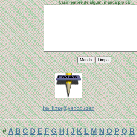
Caso lembre de algum, manda pra cá
ba_lima@yahoo.com
#
A
B
C
D
E
F
G
H
I
J
K
L
M
N
O
P
Q
R