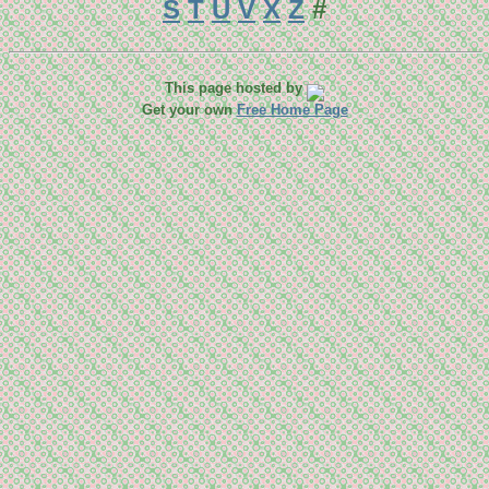
S
T
U
V
X
Z
#
This page hosted by
Get your own
Free Home Page