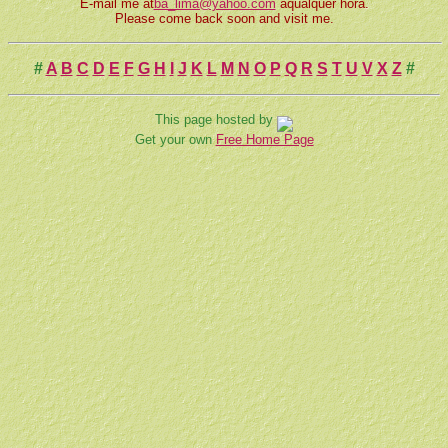
E-mail me at
ba_lima@yahoo.com
aqualquer hora.
Please come back soon and visit me.
#
A
B
C
D
E
F
G
H
I
J
K
L
M
N
O
P
Q
R
S
T
U
V
X
Z
#
This page hosted by
Get your own
Free Home Page