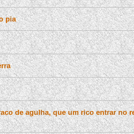
o pia
rra
aco de agulha, que um rico entrar no r