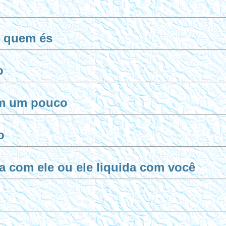
i quem és
o
em um pouco
o
a com ele ou ele liquida com você