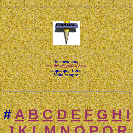
Escreva para
ba_lima@yahoo.com
a qualquer hora.
Volte sempre.
#
A
B
C
D
E
F
G
H
I
J
K
L
M
N
O
P
Q
R