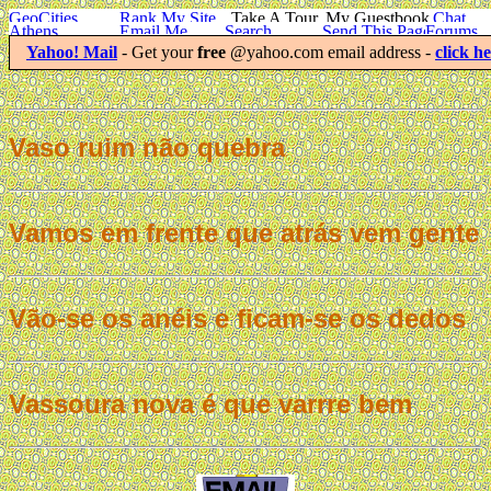
Yahoo! Mail
- Get your
free
@yahoo.com email address -
click h
Vaso ruim não quebra
Vamos em frente que atrás vem gente
Vão-se os anéis e ficam-se os dedos
Vassoura nova é que varrre bem