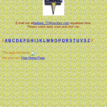
E-mail me at
barbara_77@oocities.com
aqualquer hora.
Please come back soon and visit me.
#
A
B
C
D
E
F
G
H
I
J
K
L
M
N
O
P
Q
R
S
T
U
V
X
Z
#
This page hosted by
Get your own
Free Home Page